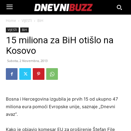
Home
VIJESTI
BiH
VIJESTI
BiH
15 miliona za BiH otišlo na
Kosovo
Subota, 2 Novembra, 2013
Bosna i Hercegovina izgubila je prvih 15 od ukupno 47
miliona eura pomoći Evropske unije, saznaje „Dnevni
avaz”.
Kako je objavio komesar EU za proširenje Štefan File