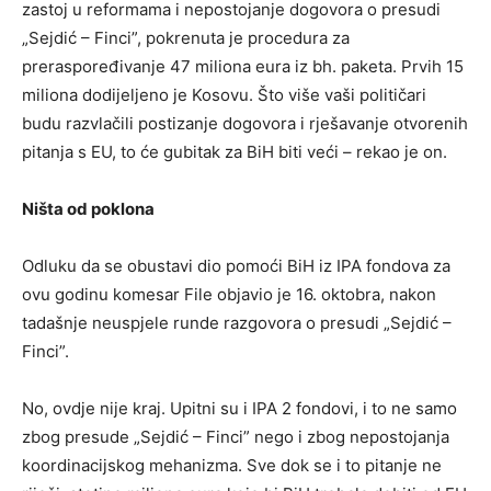
zastoj u reformama i nepostojanje dogovora o presudi
„Sejdić – Finci”, pokrenuta je procedura za
preraspoređivanje 47 miliona eura iz bh. paketa. Prvih 15
miliona dodijeljeno je Kosovu. Što više vaši političari
budu razvlačili postizanje dogovora i rješavanje otvorenih
pitanja s EU, to će gubitak za BiH biti veći – rekao je on.
Ništa od poklona
Odluku da se obustavi dio pomoći BiH iz IPA fondova za
ovu godinu komesar File objavio je 16. oktobra, nakon
tadašnje neuspjele runde razgovora o presudi „Sejdić –
Finci”.
No, ovdje nije kraj. Upitni su i IPA 2 fondovi, i to ne samo
zbog presude „Sejdić – Finci” nego i zbog nepostojanja
koordinacijskog mehanizma. Sve dok se i to pitanje ne