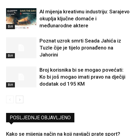
AI mijenja kreativnu industriju: Sarajevo
okuplja ključne domaće i
međunarodne aktere
BiH
Poznat uzrok smrti Seada Jahića iz
Tuzle čije je tijelo pronađeno na
Jahorini
BiH
Broj korisnika bi se mogao povećati:
Ko bi još mogao imati pravo na dječiji
dodatak od 195 KM
BiH
POSLJEDNJE OBJAVLJENO
Kako se mijenja način na koji navijači prate sport?