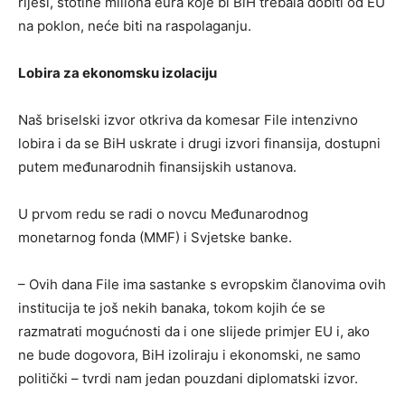
riješi, stotine miliona eura koje bi BiH trebala dobiti od EU
na poklon, neće biti na raspolaganju.
Lobira za ekonomsku izolaciju
Naš briselski izvor otkriva da komesar File intenzivno
lobira i da se BiH uskrate i drugi izvori finansija, dostupni
putem međunarodnih finansijskih ustanova.
U prvom redu se radi o novcu Međunarodnog
monetarnog fonda (MMF) i Svjetske banke.
– Ovih dana File ima sastanke s evropskim članovima ovih
institucija te još nekih banaka, tokom kojih će se
razmatrati mogućnosti da i one slijede primjer EU i, ako
ne bude dogovora, BiH izoliraju i ekonomski, ne samo
politički – tvrdi nam jedan pouzdani diplomatski izvor.