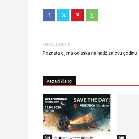
Previous article
Poznata cijena odlaska na hadž za ovu godinu
Vezani članci
BiH
BiH