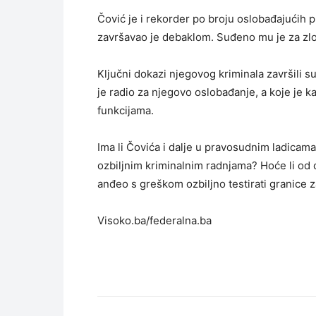
Čović je i rekorder po broju oslobađajućih 
završavao je debaklom. Suđeno mu je za zlo
Ključni dokazi njegovog kriminala završili su u
je radio za njegovo oslobađanje, a koje je k
funkcijama.
Ima li Čovića i dalje u pravosudnim ladicam
ozbiljnim kriminalnim radnjama? Hoće li od cr
anđeo s greškom ozbiljno testirati granice
Visoko.ba/federalna.ba