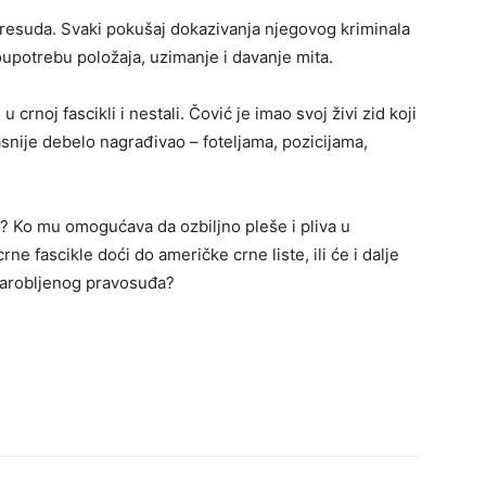
presuda. Svaki pokušaj dokazivanja njegovog kriminala
upotrebu položaja, uzimanje i davanje mita.
 crnoj fascikli i nestali. Čović je imao svoj živi zid koji
asnije debelo nagrađivao – foteljama, pozicijama,
a? Ko mu omogućava da ozbiljno pleše i pliva u
ne fascikle doći do američke crne liste, ili će i dalje
 zarobljenog pravosuđa?