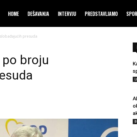
HOME
DEŠAVANJA
INTERVJU
PREDSTAVLJAMO
SPO
oslobađajućih presuda
 po broju
K
resuda
s
L
A
o
a
B