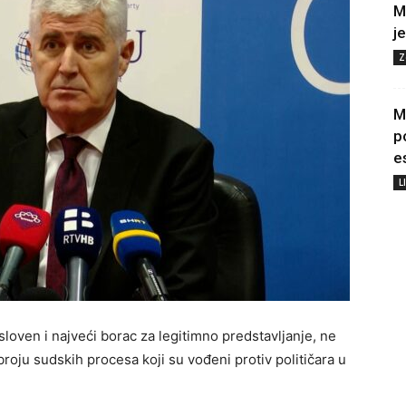
M
j
Z
M
p
e
L
oven i najveći borac za legitimno predstavljanje, ne
broju sudskih procesa koji su vođeni protiv političara u