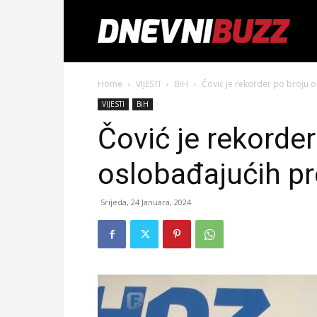
Home
VIJESTI
BiH
Čović je rekorder po broju 
VIJESTI
BiH
Čović je rekorder
oslobađajućih p
Srijeda, 24 Januara, 2024