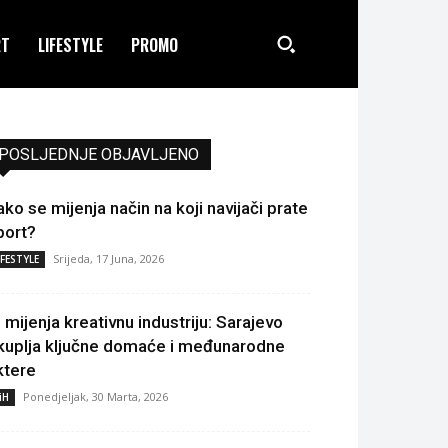
RT
LIFESTYLE
PROMO
POSLJEDNJE OBJAVLJENO
ako se mijenja način na koji navijači prate
port?
Srijeda, 17 Juna, 2026
IFESTYLE
I mijenja kreativnu industriju: Sarajevo
kuplja ključne domaće i međunarodne
ktere
Ponedjeljak, 30 Marta, 2026
iH