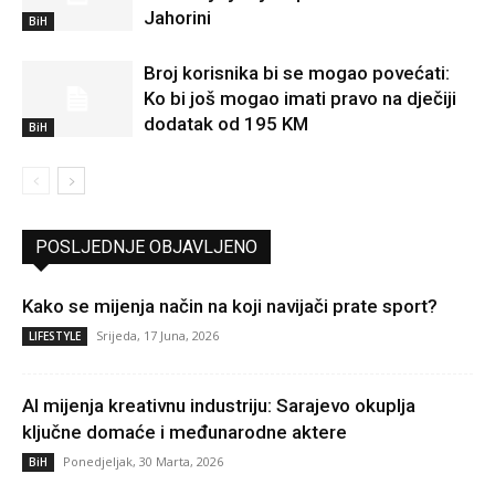
Jahorini
BiH
Broj korisnika bi se mogao povećati:
Ko bi još mogao imati pravo na dječiji
dodatak od 195 KM
BiH
POSLJEDNJE OBJAVLJENO
Kako se mijenja način na koji navijači prate sport?
Srijeda, 17 Juna, 2026
LIFESTYLE
AI mijenja kreativnu industriju: Sarajevo okuplja
ključne domaće i međunarodne aktere
Ponedjeljak, 30 Marta, 2026
BiH