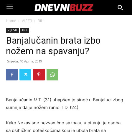
Home
VIJESTI
BiH
VIJESTI
BiH
Banjalučanin brata izbo
nožem na spavanju?
Srijeda, 10 Aprila, 2019
Banjalučanin M.T. (31) uhapšen je sinoć u Banjaluci zbog
sumnje da je nožem ranio T.D. (24).
Kako Nezavisne nezvanično saznaju, u pitanju je osoba
sa psihičkim poteškoćama koja je ubola brata na