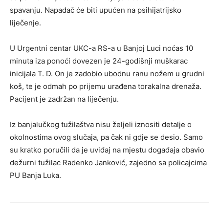
spavanju. Napadač će biti upućen na psihijatrijsko
liječenje.
U Urgentni centar UKC-a RS-a u Banjoj Luci noćas 10
minuta iza ponoći dovezen je 24-godišnji muškarac
inicijala T. D. On je zadobio ubodnu ranu nožem u grudni
koš, te je odmah po prijemu urađena torakalna drenaža.
Pacijent je zadržan na liječenju.
Iz banjalučkog tužilaštva nisu željeli iznositi detalje o
okolnostima ovog slučaja, pa čak ni gdje se desio. Samo
su kratko poručili da je uviđaj na mjestu događaja obavio
dežurni tužilac Radenko Janković, zajedno sa policajcima
PU Banja Luka.