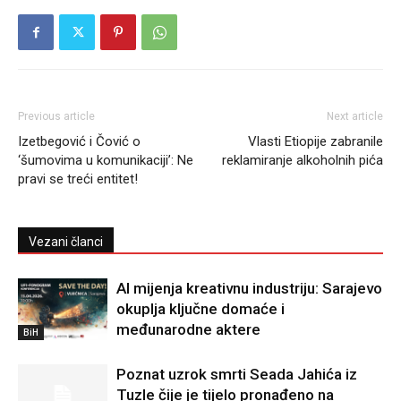
Previous article
Next article
Izetbegović i Čović o
Vlasti Etiopije zabranile
‘šumovima u komunikaciji’: Ne
reklamiranje alkoholnih pića
pravi se treći entitet!
Vezani članci
AI mijenja kreativnu industriju: Sarajevo
okuplja ključne domaće i
međunarodne aktere
BiH
Poznat uzrok smrti Seada Jahića iz
Tuzle čije je tijelo pronađeno na