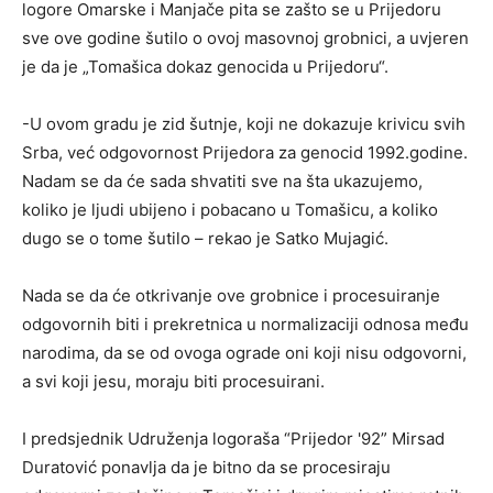
logore Omarske i Manjače pita se zašto se u Prijedoru
sve ove godine šutilo o ovoj masovnoj grobnici, a uvjeren
je da je „Tomašica dokaz genocida u Prijedoru“.
-U ovom gradu je zid šutnje, koji ne dokazuje krivicu svih
Srba, već odgovornost Prijedora za genocid 1992.godine.
Nadam se da će sada shvatiti sve na šta ukazujemo,
koliko je ljudi ubijeno i pobacano u Tomašicu, a koliko
dugo se o tome šutilo – rekao je Satko Mujagić.
Nada se da će otkrivanje ove grobnice i procesuiranje
odgovornih biti i prekretnica u normalizaciji odnosa među
narodima, da se od ovoga ograde oni koji nisu odgovorni,
a svi koji jesu, moraju biti procesuirani.
I predsjednik Udruženja logoraša “Prijedor '92” Mirsad
Duratović ponavlja da je bitno da se procesiraju