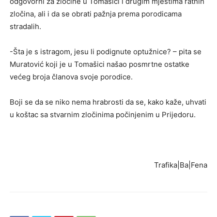
odgovorni za zločine u Tomašici i drugim mjestima ratnih
zločina, ali i da se obrati pažnja prema porodicama
stradalih.
-Šta je s istragom, jesu li podignute optužnice? – pita se
Muratović koji je u Tomašici našao posmrtne ostatke
većeg broja članova svoje porodice.
Boji se da se niko nema hrabrosti da se, kako kaže, uhvati
u koštac sa stvarnim zločinima počinjenim u Prijedoru.
Trafika|Ba|Fena