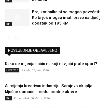
BiH
Broj korisnika bi se mogao povećati:
Ko bi još mogao imati pravo na dječiji
dodatak od 195 KM
BiH
POSLJEDNJE OBJAVLJENO
Kako se mijenja način na koji navijači prate sport?
Srijeda, 17 Juna, 2026
LIFESTYLE
AI mijenja kreativnu industriju: Sarajevo okuplja
ključne domaće i međunarodne aktere
Ponedjeljak, 30 Marta, 2026
BiH