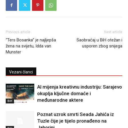
Previous article
Next article
“Ters Bosanka” je najljepša
Saobraćaj u BiH otežan i
žena na svijetu, Idda van
usporen zbog snijega
Munster
Vezani članci
AI mijenja kreativnu industriju: Sarajevo
okuplja ključne domaće i
međunarodne aktere
BiH
Poznat uzrok smrti Seada Jahića iz
Tuzle čije je tijelo pronađeno na
Jahorini