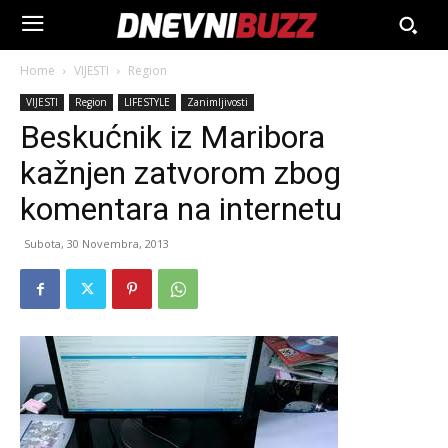
Home
VIJESTI
Region
VIJESTI
Region
LIFESTYLE
Zanimljivosti
Beskućnik iz Maribora
kažnjen zatvorom zbog
komentara na internetu
Subota, 30 Novembra, 2013