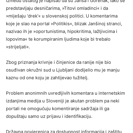
Između ostalog je napisao da su Janša i Gorenak, iako se
predstavljaju desničarima, »Titovi omladinci« i da
»miješaju ‘drek'« u slovenskoj politici. U komentarima
koje je slao na portal »Politikis«, blizak Janšinoj stranci,
nazivao ih je »oportunistima, hipokritima, lažljivcima i
lopovima« te korumpiranim ljudima koje bi trebalo
»strijeljati«.
Zbog priznanja krivnje i činjenice da ranije nije bio
osuđivan okružni sud u Ljubljani dodijelio mu je manju
kaznu od one koju je zahtijevao tužitelj.
Problem anonimnih uvredljivih komentara u internetskim
izdanjima medija u Sloveniji je akutan problem pa neki
portali ne omogućuju komentiranje sadržaja ili ga
dopuštaju samo uz prijavu i identifikaciju.
Državna povjerenica za dostupnost informacija i zaštitu