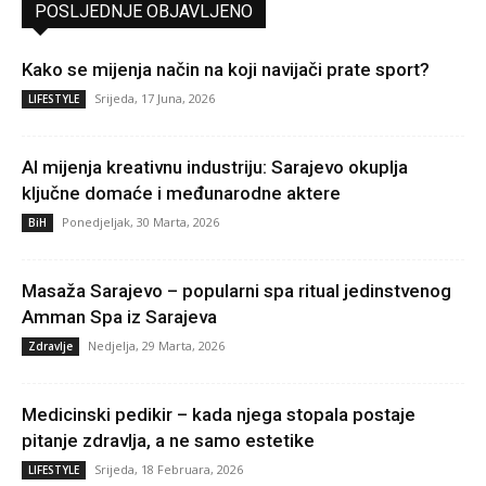
POSLJEDNJE OBJAVLJENO
Kako se mijenja način na koji navijači prate sport?
Srijeda, 17 Juna, 2026
LIFESTYLE
AI mijenja kreativnu industriju: Sarajevo okuplja
ključne domaće i međunarodne aktere
Ponedjeljak, 30 Marta, 2026
BiH
Masaža Sarajevo – popularni spa ritual jedinstvenog
Amman Spa iz Sarajeva
Nedjelja, 29 Marta, 2026
Zdravlje
Medicinski pedikir – kada njega stopala postaje
pitanje zdravlja, a ne samo estetike
Srijeda, 18 Februara, 2026
LIFESTYLE