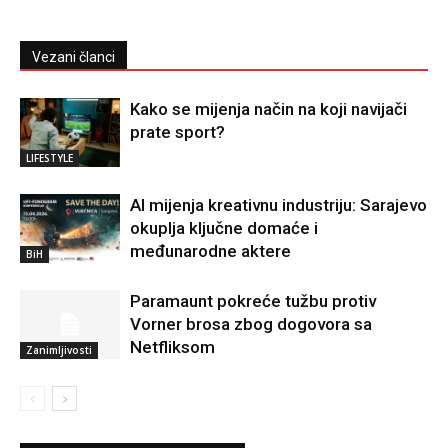
Vezani članci
Kako se mijenja način na koji navijači
prate sport?
LIFESTYLE
AI mijenja kreativnu industriju: Sarajevo
okuplja ključne domaće i
međunarodne aktere
BiH
Paramaunt pokreće tužbu protiv
Vorner brosa zbog dogovora sa
Netfliksom
Zanimljivosti