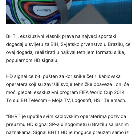
BHT1, ekskluzivni vlasnik prava na najveći sportski
događaj u svijetu za BiH, Svjetsko prvenstvo u Brazilu, će
ovaj događaj realizirati u najkvalitetnijem formatu slike,
popularnom HD signalu.
HD signal će biti pušten za korisnike četiri kablovska
operatera koji su završili svoje tehničke obaveze i oni će
moći gledati ekskluzivni program FIFA World Cup 2014.
To su: BH Telecom – Moja TV, Logosoft, HS i Telemach.
“BHRT je uputila svim kablovskim operaterima poziv da
preuzmu HD signal SP-a u nogometu u Brazilu sa jasnim
naznakama: Signal BHT1 HD je moguće preuzeti samo iz