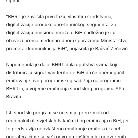
signal.
“BHRT je završila prvu fazu, vlastitim sredstvima,
digitalizacije produkciono-tehničkog segmenta. Za
digitalizaciju emisione mreže u BiH nadležno je i u
obavezi prema međunarodnom sporazumu Ministarstvo
prometa i komunikacija BiH”, pojasnila je Bačvić Zečević.
Napomenula je da je BHRT dala uputstva svima koji
distribuiraju signal van teritorije BiH da će onemogućiti
emitovanje ovog programskog sadržaja na programu
BHRT-a, u vrijeme emitiranja sportskog programa SP u
Brazilu.
Isti sportski program se ne smije preuzimati od
regionalnih ili svjetskih tv kuća zbog emitiranja u BiH, jer
to predstavlja neovlašteno emitiranje emitera i kabel
operatera čime se vrši povreda zaštićenih i ugovorenih