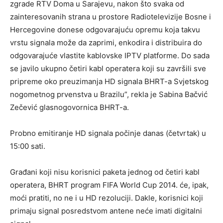
zgrade RTV Doma u Sarajevu, nakon što svaka od
zainteresovanih strana u prostore Radiotelevizije Bosne i
Hercegovine donese odgovarajuću opremu koja takvu
vrstu signala može da zaprimi, enkodira i distribuira do
odgovarajuće vlastite kablovske IPTV platforme. Do sada
se javilo ukupno četiri kabl operatera koji su završili sve
pripreme oko preuzimanja HD signala BHRT-a Svjetskog
nogometnog prvenstva u Brazilu”, rekla je Sabina Bačvić
Zečević glasnogovornica BHRT-a.
Probno emitiranje HD signala počinje danas (četvrtak) u
15:00 sati.
Građani koji nisu korisnici paketa jednog od četiri kabl
operatera, BHRT program FIFA World Cup 2014. će, ipak,
moći pratiti, no ne i u HD rezoluciji. Dakle, korisnici koji
primaju signal posredstvom antene neće imati digitalni