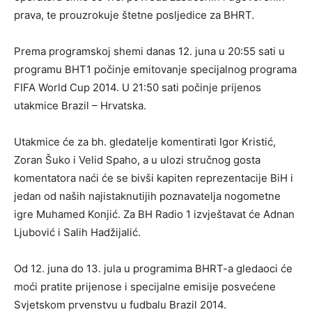
prava, te prouzrokuje štetne posljedice za BHRT.
Prema programskoj shemi danas 12. juna u 20:55 sati u
programu BHT1 počinje emitovanje specijalnog programa
FIFA World Cup 2014. U 21:50 sati počinje prijenos
utakmice Brazil – Hrvatska.
Utakmice će za bh. gledatelje komentirati Igor Kristić,
Zoran Šuko i Velid Spaho, a u ulozi stručnog gosta
komentatora naći će se bivši kapiten reprezentacije BiH i
jedan od naših najistaknutijih poznavatelja nogometne
igre Muhamed Konjić. Za BH Radio 1 izvještavat će Adnan
Ljubović i Salih Hadžijalić.
Od 12. juna do 13. jula u programima BHRT-a gledaoci će
moći pratite prijenose i specijalne emisije posvećene
Svjetskom prvenstvu u fudbalu Brazil 2014.