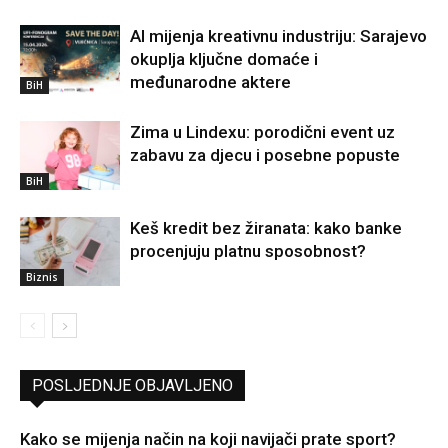
AI mijenja kreativnu industriju: Sarajevo
okuplja ključne domaće i
međunarodne aktere
BiH
Zima u Lindexu: porodični event uz
zabavu za djecu i posebne popuste
BiH
Keš kredit bez žiranata: kako banke
procenjuju platnu sposobnost?
Biznis
POSLJEDNJE OBJAVLJENO
Kako se mijenja način na koji navijači prate sport?