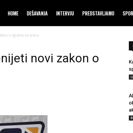
HOME
DEŠAVANJA
INTERVJU
PREDSTAVLJAMO
SPO
zakon o igrama na sreću
nijeti novi zakon o
K
s
L
A
o
a
B