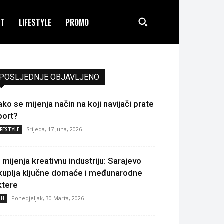
RT
LIFESTYLE
PROMO
POSLJEDNJE OBJAVLJENO
ako se mijenja način na koji navijači prate
port?
Srijeda, 17 Juna, 2026
IFESTYLE
I mijenja kreativnu industriju: Sarajevo
kuplja ključne domaće i međunarodne
ktere
Ponedjeljak, 30 Marta, 2026
iH