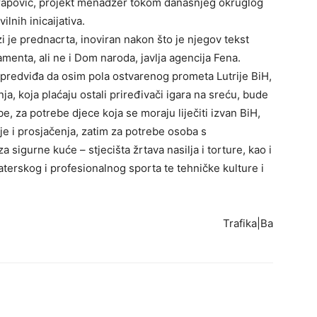
Arapović, projekt menadžer tokom današnjeg okruglog
ilnih inicaijativa.
i je prednacrta, inoviran nakon što je njegov tekst
enta, ali ne i Dom naroda, javlja agencija Fena.
, predviđa da osim pola ostvarenog prometa Lutrije BiH,
, koja plaćaju ostali priređivači igara na sreću, bude
, za potrebe djece koja se moraju liječiti izvan BiH,
lije i prosjačenja, zatim za potrebe osoba s
za sigurne kuće – stjecišta žrtava nasilja i torture, kao i
aterskog i profesionalnog sporta te tehničke kulture i
Trafika|Ba