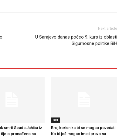
Next article
mo
U Sarajevo danas počeo 9. kurs iz oblasti
Sigurnosne politike BiH
BiH
k smrti Seada Jahića iz
Broj korisnika bi se mogao povećati:
e tijelo pronađeno na
Ko bi još mogao imati pravo na