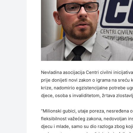
Nevladina asocijacija Centri civilni inicijat
prije donijeti novi zakon o igrama na sreću 
krize, nadomirio egzistencijalne potrebe ug
djece, osoba s invaliditetom, žrtava zlostavlja
“Milionski gubici, utaje poreza, nesređena o
fleksibilnost važećeg zakona, nedovoljan ins
djecu i mlade, samo su dio razloga zbog koj