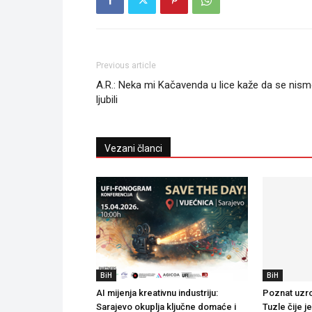
Previous article
A.R.: Neka mi Kačavenda u lice kaže da se nis
ljubili
Vezani članci
BiH
BiH
AI mijenja kreativnu industriju:
Poznat uzro
Sarajevo okuplja ključne domaće i
Tuzle čije j