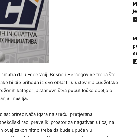
M
j
Z
M
p
e
L
iva smatra da u Federaciji Bosne i Hercegovine treba što
kako bi dio prihoda iz ove oblasti, u uslovima budžetske
roženih kategorija stanovništva poput teško oboljele
nja i nasilja.
blast priređivača igara na sreću, pretjerana
pekcijski rad, preveliki prostor za nagativan uticaj na
ih ovaj zakon hitno treba da bude upućen u