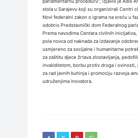
parlamentarnu proceduru”, izjavio je Adis 
stola u Sarajevu koji su organizirali Centri civ
Novi federalni zakon o igrama na sreću u faz
odobrio Predstavnički dom Federalnog parlam
Prema navodima Centara civilnih inicijativa
pola novca od naknada za izdavanje odobrenja
usmjereno za socijalne i humanitarne potrebe
za zaštitu djece žrtava zlostavljanja, pedofi
invaliditetom, borbu protiv droga i ovinosti, 
za rad javnih kuhinja i promociju razvoja am
udruženjima inovatora.