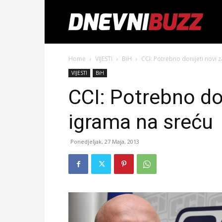
Home
VIJESTI
BiH
CCI: Potrebno donijeti novi 
VIJESTI
BiH
CCI: Potrebno do
igrama na sreću
Ponedjeljak, 27 Maja, 2013