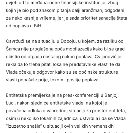
uvjeti od te međunarodne finansijske institucije, zbog
kojih je bio pod znakom pitanja dalji aranžman, odgođeni
za neko kasnije vrijeme, jer je sada prioritet sanacija šteta
od poplava u BiH.
Osvrćući se na situaciju u Doboju, u kojem, za razliku od
Šamca nije proglašena opća mobilazacija kako bi se grad
očistio od otpada nastalog nakon poplava, Cvijanović je
rekla da to treba pitati lokalne predstavnike vlasti te da i
Vlada očekuje odgovor kako su se općinske strukture
vlasti ponašale prije, tokom i poslije poplava.
Entitetska premijerka je na pres-konferenciji u Banjoj
Luci, nakon sjednice entitetske vlade, na kojoj je
povučena odluka o vanrednoj situaciji za prostor entiteta,
osim u nekoliko lokalnih zajednica, ustvrdila i da se Vlada
“izuzetno snašla“ u situaciji ovih velikih vremenskih