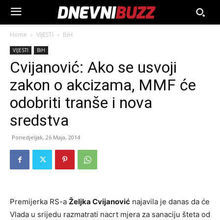
Home
VIJESTI
BiH
VIJESTI
BiH
Cvijanović: Ako se usvoji
zakon o akcizama, MMF će
odobriti tranše i nova
sredstva
Ponedjeljak, 26 Maja, 2014
Premijerka RS-a
Željka Cvijanović
najavila je danas da će
Vlada u srijedu razmatrati nacrt mjera za sanaciju šteta od