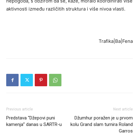
nepogoda, s obzirom da se, kaže, moralo koordinirati više
aktivnosti između različitih struktura i više nivoa vlasti.
Trafika|Ba|Fena
Previous article
Next article
Predstava “Džepovi puni
Džumhur poražen je u prvom
kamenja” danas u SARTR-u
kolu Grand slam turnira Roland
Garros