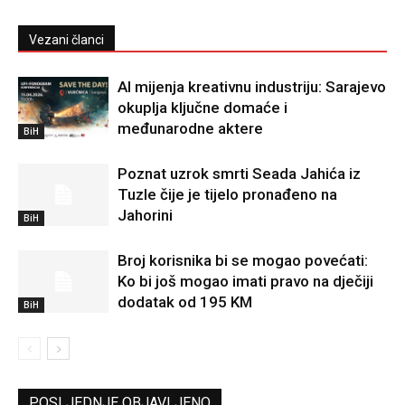
Vezani članci
AI mijenja kreativnu industriju: Sarajevo
okuplja ključne domaće i
međunarodne aktere
BiH
Poznat uzrok smrti Seada Jahića iz
Tuzle čije je tijelo pronađeno na
Jahorini
BiH
Broj korisnika bi se mogao povećati:
Ko bi još mogao imati pravo na dječiji
dodatak od 195 KM
BiH
POSLJEDNJE OBJAVLJENO