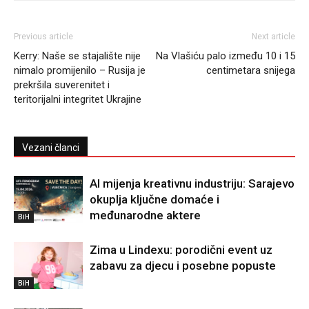
Previous article
Next article
Kerry: Naše se stajalište nije
Na Vlašiću palo između 10 i 15
nimalo promijenilo – Rusija je
centimetara snijega
prekršila suverenitet i
teritorijalni integritet Ukrajine
Vezani članci
AI mijenja kreativnu industriju: Sarajevo
okuplja ključne domaće i
međunarodne aktere
BiH
Zima u Lindexu: porodični event uz
zabavu za djecu i posebne popuste
BiH