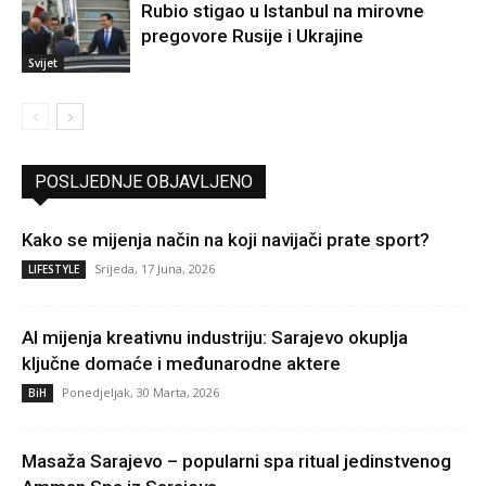
Rubio stigao u Istanbul na mirovne
pregovore Rusije i Ukrajine
Svijet
POSLJEDNJE OBJAVLJENO
Kako se mijenja način na koji navijači prate sport?
Srijeda, 17 Juna, 2026
LIFESTYLE
AI mijenja kreativnu industriju: Sarajevo okuplja
ključne domaće i međunarodne aktere
Ponedjeljak, 30 Marta, 2026
BiH
Masaža Sarajevo – popularni spa ritual jedinstvenog