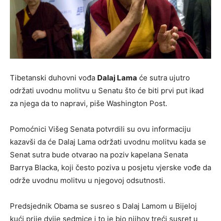
Tibetanski duhovni vođa
Dalaj Lama
će sutra ujutro
održati uvodnu molitvu u Senatu što će biti prvi put ikad
za njega da to napravi, piše Washington Post.
Pomoćnici Višeg Senata potvrdili su ovu informaciju
kazavši da će Dalaj Lama održati uvodnu molitvu kada se
Senat sutra bude otvarao na poziv kapelana Senata
Barrya Blacka, koji često poziva u posjetu vjerske vođe da
održe uvodnu molitvu u njegovoj odsutnosti.
Predsjednik Obama se susreo s Dalaj Lamom u Bijeloj
kući prije dvije sedmice i to je bio njihov treći susret u