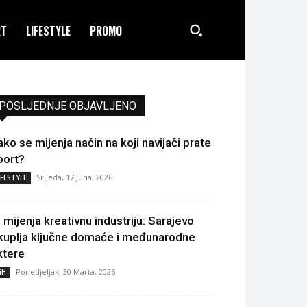
RT
LIFESTYLE
PROMO
POSLJEDNJE OBJAVLJENO
ako se mijenja način na koji navijači prate
port?
Srijeda, 17 Juna, 2026
IFESTYLE
I mijenja kreativnu industriju: Sarajevo
kuplja ključne domaće i međunarodne
ktere
Ponedjeljak, 30 Marta, 2026
iH