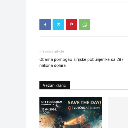
Previous article
Obama pomogao sirijske pobunjenike sa 287
miliona dolara
Vezani članci