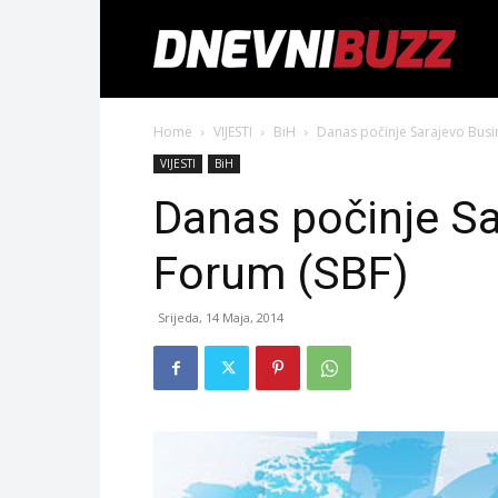
Home
VIJESTI
BiH
Danas počinje Sarajevo Busi
VIJESTI
BiH
Danas počinje S
Forum (SBF)
Srijeda, 14 Maja, 2014