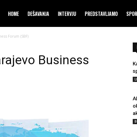
HOME
DEŠAVANJA
INTERVJU
PREDSTAVLJAMO
SPO
ness Forum (SBF)
arajevo Business
K
s
L
A
o
a
B