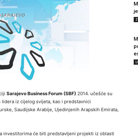
M
j
Z
M
p
e
L
iji
Sarajevo Business Forum (SBF)
2014. učešće su
 lidera iz cijelog svijeta, kao i predstavnici
urske, Saudijske Arabije, Ujedinjenih Arapskih Emirata,
a investitorima će biti predstavljeni projekti iz oblasti