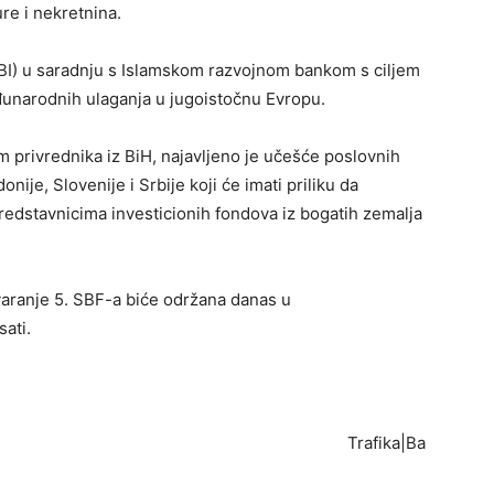
ure i nekretnina.
BI) u saradnju s Islamskom razvojnom bankom s ciljem
đunarodnih ulaganja u jugoistočnu Evropu.
m privrednika iz BiH, najavljeno je učešće poslovnih
nije, Slovenije i Srbije koji će imati priliku da
predstavnicima investicionih fondova iz bogatih zemalja
tvaranje 5. SBF-a biće održana danas u
ati.
Trafika|Ba