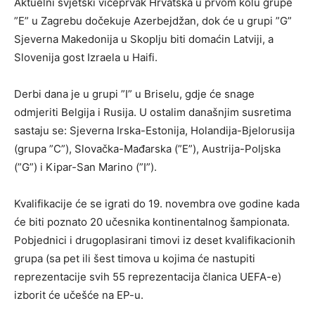
Aktuelni svjetski viceprvak Hrvatska u prvom kolu grupe
”E” u Zagrebu dočekuje Azerbejdžan, dok će u grupi ”G”
Sjeverna Makedonija u Skoplju biti domaćin Latviji, a
Slovenija gost Izraela u Haifi.
Derbi dana je u grupi ”I” u Briselu, gdje će snage
odmjeriti Belgija i Rusija. U ostalim današnjim susretima
sastaju se: Sjeverna Irska-Estonija, Holandija-Bjelorusija
(grupa ”C”), Slovačka-Mađarska (”E”), Austrija-Poljska
(”G”) i Kipar-San Marino (”I”).
Kvalifikacije će se igrati do 19. novembra ove godine kada
će biti poznato 20 učesnika kontinentalnog šampionata.
Pobjednici i drugoplasirani timovi iz deset kvalifikacionih
grupa (sa pet ili šest timova u kojima će nastupiti
reprezentacije svih 55 reprezentacija članica UEFA-e)
izborit će učešće na EP-u.