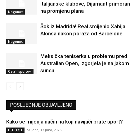
italijanske klubove, Dijamant primoran
na promjenu plana
Nogomet
Šok iz Madrida! Real smijenio Xabija
Alonsa nakon poraza od Barcelone
Nogomet
Meksička teniserka u problemu pred
Australian Open, izgorjela je na jakom
suncu
Ostali sportovi
POSLJEDNJE OBJAVLJENO
Kako se mijenja način na koji navijači prate sport?
Srijeda, 17 Juna, 2026
LIFESTYLE