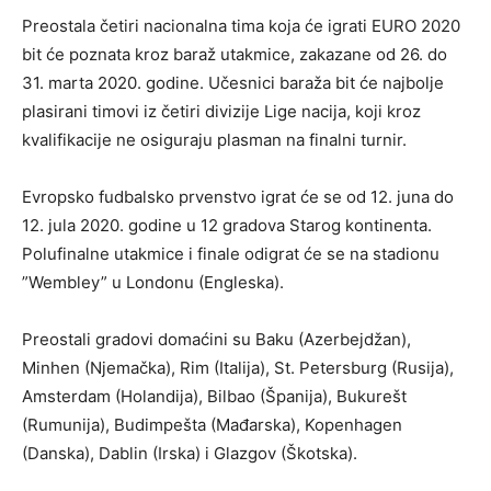
Preostala četiri nacionalna tima koja će igrati EURO 2020
bit će poznata kroz baraž utakmice, zakazane od 26. do
31. marta 2020. godine. Učesnici baraža bit će najbolje
plasirani timovi iz četiri divizije Lige nacija, koji kroz
kvalifikacije ne osiguraju plasman na finalni turnir.
Evropsko fudbalsko prvenstvo igrat će se od 12. juna do
12. jula 2020. godine u 12 gradova Starog kontinenta.
Polufinalne utakmice i finale odigrat će se na stadionu
”Wembley” u Londonu (Engleska).
Preostali gradovi domaćini su Baku (Azerbejdžan),
Minhen (Njemačka), Rim (Italija), St. Petersburg (Rusija),
Amsterdam (Holandija), Bilbao (Španija), Bukurešt
(Rumunija), Budimpešta (Mađarska), Kopenhagen
(Danska), Dablin (Irska) i Glazgov (Škotska).