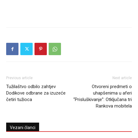
Previous article
Next article
Tužilaštvo odbilo zahtjev
Otvoreni predmeti o
Dodikove odbrane za izuzeće
uhapšenima u aferi
četiri tužioca
“Prisluškivanje”: Otključana tri
Rankova mobitela
Vezani članci