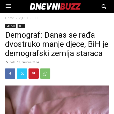
Home
VIJESTI
BiH
VIJESTI
BiH
Demograf: Danas se rađa
dvostruko manje djece, BiH je
demografski zemlja staraca
Subota, 13 Januara, 2024