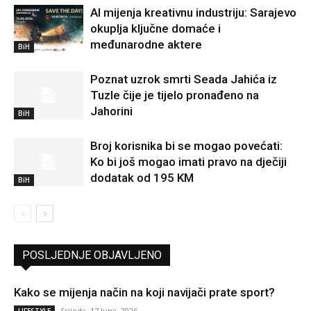
AI mijenja kreativnu industriju: Sarajevo
okuplja ključne domaće i
međunarodne aktere
BiH
Poznat uzrok smrti Seada Jahića iz
Tuzle čije je tijelo pronađeno na
Jahorini
BiH
Broj korisnika bi se mogao povećati:
Ko bi još mogao imati pravo na dječiji
dodatak od 195 KM
BiH
POSLJEDNJE OBJAVLJENO
Kako se mijenja način na koji navijači prate sport?
Srijeda, 17 Juna, 2026