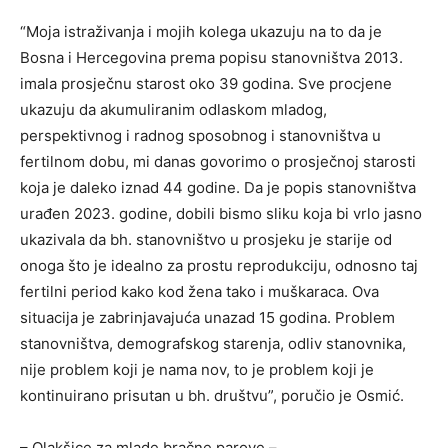
“Moja istraživanja i mojih kolega ukazuju na to da je
Bosna i Hercegovina prema popisu stanovništva 2013.
imala prosječnu starost oko 39 godina. Sve procjene
ukazuju da akumuliranim odlaskom mladog,
perspektivnog i radnog sposobnog i stanovništva u
fertilnom dobu, mi danas govorimo o prosječnoj starosti
koja je daleko iznad 44 godine. Da je popis stanovništva
urađen 2023. godine, dobili bismo sliku koja bi vrlo jasno
ukazivala da bh. stanovništvo u prosjeku je starije od
onoga što je idealno za prostu reprodukciju, odnosno taj
fertilni period kako kod žena tako i muškaraca. Ova
situacija je zabrinjavajuća unazad 15 godina. Problem
stanovništva, demografskog starenja, odliv stanovnika,
nije problem koji je nama nov, to je problem koji je
kontinuirano prisutan u bh. društvu”, poručio je Osmić.
– Olakšice za mlade bračne parove –