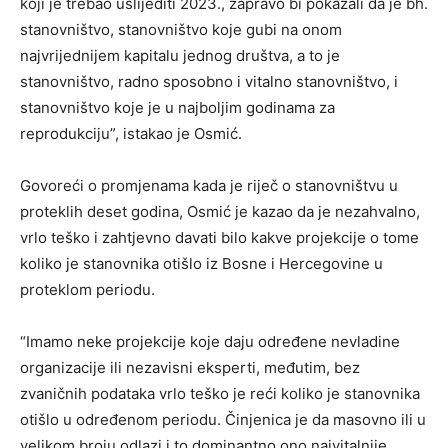
koji je trebao uslijediti 2023., zapravo bi pokazali da je bh.
stanovništvo, stanovništvo koje gubi na onom
najvrijednijem kapitalu jednog društva, a to je
stanovništvo, radno sposobno i vitalno stanovništvo, i
stanovništvo koje je u najboljim godinama za
reprodukciju”, istakao je Osmić.
Govoreći o promjenama kada je riječ o stanovništvu u
proteklih deset godina, Osmić je kazao da je nezahvalno,
vrlo teško i zahtjevno davati bilo kakve projekcije o tome
koliko je stanovnika otišlo iz Bosne i Hercegovine u
proteklom periodu.
“Imamo neke projekcije koje daju određene nevladine
organizacije ili nezavisni eksperti, međutim, bez
zvaničnih podataka vrlo teško je reći koliko je stanovnika
otišlo u određenom periodu. Činjenica je da masovno ili u
velikom broju odlazi i to dominantno ono najvitalnije