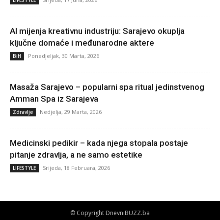
LIFESTYLE
AI mijenja kreativnu industriju: Sarajevo okuplja
ključne domaće i međunarodne aktere
Ponedjeljak, 30 Marta, 2026
BiH
Masaža Sarajevo – popularni spa ritual jedinstvenog
Amman Spa iz Sarajeva
Nedjelja, 29 Marta, 2026
Zdravlje
Medicinski pedikir – kada njega stopala postaje
pitanje zdravlja, a ne samo estetike
Srijeda, 18 Februara, 2026
LIFESTYLE
© Copyright DnevniBUZZ.ba