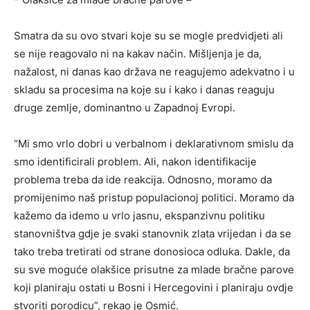
Smatra da su ovo stvari koje su se mogle predvidjeti ali
se nije reagovalo ni na kakav način. Mišljenja je da,
nažalost, ni danas kao država ne reagujemo adekvatno i u
skladu sa procesima na koje su i kako i danas reaguju
druge zemlje, dominantno u Zapadnoj Evropi.
“Mi smo vrlo dobri u verbalnom i deklarativnom smislu da
smo identificirali problem. Ali, nakon identifikacije
problema treba da ide reakcija. Odnosno, moramo da
promijenimo naš pristup populacionoj politici. Moramo da
kažemo da idemo u vrlo jasnu, ekspanzivnu politiku
stanovništva gdje je svaki stanovnik zlata vrijedan i da se
tako treba tretirati od strane donosioca odluka. Dakle, da
su sve moguće olakšice prisutne za mlade bračne parove
koji planiraju ostati u Bosni i Hercegovini i planiraju ovdje
stvoriti porodicu”, rekao je Osmić.