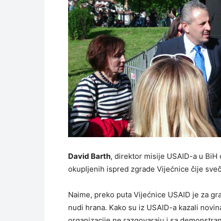
David Barth
, direktor misije USAID-a u BiH
okupljenih ispred zgrade Vijećnice čije sve
Naime, preko puta Vijećnice USAID je za g
nudi hrana. Kako su iz USAID-a kazali novin
organizacije ne razgovaraju i sa demonstra