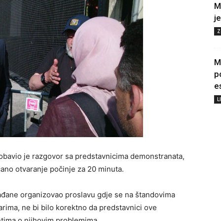
M
j
Z
M
p
e
L
 obavio je razgovor sa predstavnicima demonstranata,
čano otvaranje počinje za 20 minuta.
rađane organizovao proslavu gdje se na štandovima
arima, ne bi bilo korektno da predstavnici ove
ntima o njihovim problemima.