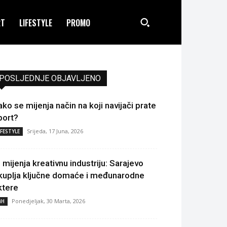
RT
LIFESTYLE
PROMO
POSLJEDNJE OBJAVLJENO
ako se mijenja način na koji navijači prate
port?
Srijeda, 17 Juna, 2026
IFESTYLE
I mijenja kreativnu industriju: Sarajevo
kuplja ključne domaće i međunarodne
ktere
Ponedjeljak, 30 Marta, 2026
iH