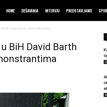
HOME
DEŠAVANJA
INTERVJU
PREDSTAVLJAMO
SPO
d Barth razgovara sa demonstrantima
 u BiH David Barth
K
monstrantima
s
L
A
o
a
B