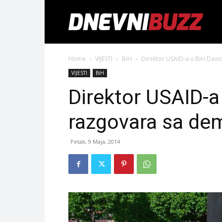
Home
VIJESTI
BiH
Direktor USAID-a u BiH Davi
VIJESTI
BiH
Direktor USAID-a
razgovara sa de
Petak, 9 Maja, 2014