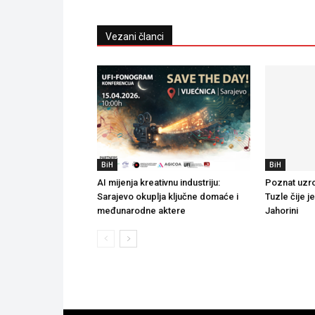
Vezani članci
BiH
BiH
AI mijenja kreativnu industriju:
Poznat uzro
Sarajevo okuplja ključne domaće i
Tuzle čije j
međunarodne aktere
Jahorini