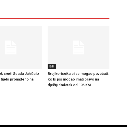
BiH
k smrti Seada Jahića iz
Broj korisnika bi se mogao povećati:
e tijelo pronađeno na
Ko bi još mogao imati pravo na
dječiji dodatak od 195 KM