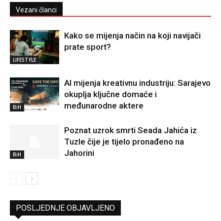
Vezani članci
Kako se mijenja način na koji navijači
prate sport?
LIFESTYLE
AI mijenja kreativnu industriju: Sarajevo
okuplja ključne domaće i
međunarodne aktere
BiH
Poznat uzrok smrti Seada Jahića iz
Tuzle čije je tijelo pronađeno na
Jahorini
BiH
POSLJEDNJE OBJAVLJENO