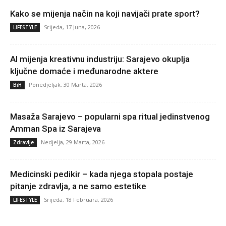
Kako se mijenja način na koji navijači prate sport?
Srijeda, 17 Juna, 2026
LIFESTYLE
AI mijenja kreativnu industriju: Sarajevo okuplja
ključne domaće i međunarodne aktere
Ponedjeljak, 30 Marta, 2026
BiH
Masaža Sarajevo – popularni spa ritual jedinstvenog
Amman Spa iz Sarajeva
Nedjelja, 29 Marta, 2026
Zdravlje
Medicinski pedikir – kada njega stopala postaje
pitanje zdravlja, a ne samo estetike
Srijeda, 18 Februara, 2026
LIFESTYLE