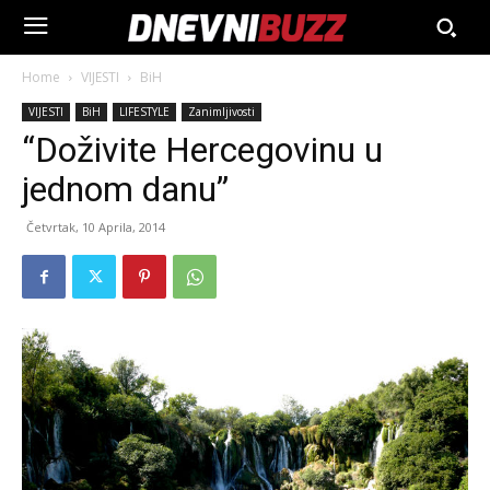
Home
VIJESTI
BiH
VIJESTI
BiH
LIFESTYLE
Zanimljivosti
“Doživite Hercegovinu u
jednom danu”
Četvrtak, 10 Aprila, 2014