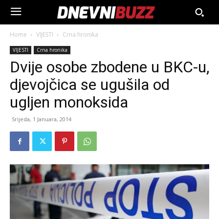
Home
VIJESTI
Crna hronika
VIJESTI
Crna hronika
Dvije osobe zbodene u BKC-u,
djevojčica se ugušila od
ugljen monoksida
Srijeda, 1 Januara, 2014