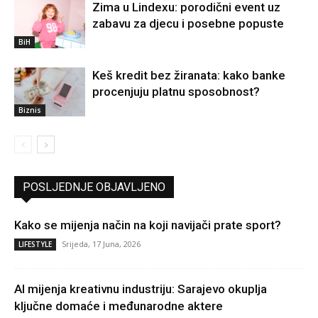
Zima u Lindexu: porodični event uz
zabavu za djecu i posebne popuste
BiH
Keš kredit bez žiranata: kako banke
procenjuju platnu sposobnost?
Biznis
POSLJEDNJE OBJAVLJENO
Kako se mijenja način na koji navijači prate sport?
Srijeda, 17 Juna, 2026
LIFESTYLE
AI mijenja kreativnu industriju: Sarajevo okuplja
ključne domaće i međunarodne aktere