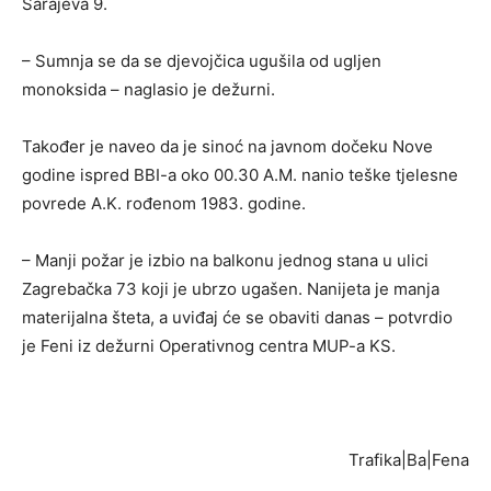
Sarajeva 9.
– Sumnja se da se djevojčica ugušila od ugljen
monoksida – naglasio je dežurni.
Također je naveo da je sinoć na javnom dočeku Nove
godine ispred BBI-a oko 00.30 A.M. nanio teške tjelesne
povrede A.K. rođenom 1983. godine.
– Manji požar je izbio na balkonu jednog stana u ulici
Zagrebačka 73 koji je ubrzo ugašen. Nanijeta je manja
materijalna šteta, a uviđaj će se obaviti danas – potvrdio
je Feni iz dežurni Operativnog centra MUP-a KS.
Trafika|Ba|Fena