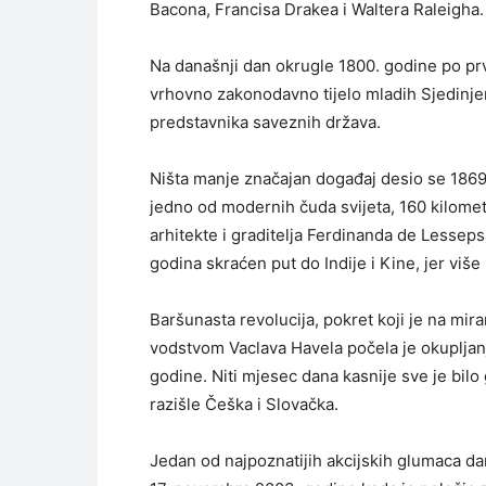
Bacona, Francisa Drakea i Waltera Raleigha.
Na današnji dan okrugle 1800. godine po pr
vrhovno zakonodavno tijelo mladih Sjedinje
predstavnika saveznih država.
Ništa manje značajan događaj desio se 1869
jedno od modernih čuda svijeta, 160 kilomet
arhitekte i graditelja Ferdinanda de Lessepsa
godina skraćen put do Indije i Kine, jer više 
Baršunasta revolucija, pokret koji je na mi
vodstvom Vaclava Havela počela je okuplja
godine. Niti mjesec dana kasnije sve je bilo
razišle Češka i Slovačka.
Jedan od najpoznatijih akcijskih glumaca da