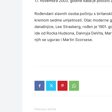
17. novembra 2003. godine kada je položio z
Rođendani slavnih osoba počinju s britans
kremom sedme umjetnosti. Otac moderne gl
današnjice, Lee Strasberg, rođen je 1901. g
ide od Rocka Hudsona, Dannyja DeVita, Mar
njih se ugurao i Martin Scorsese.
Previous article