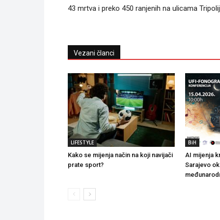
43 mrtva i preko 450 ranjenih na ulicama Tripoli
Vezani članci
LIFESTYLE
BiH
Kako se mijenja način na koji navijači
AI mijenja k
prate sport?
Sarajevo ok
međunarodn