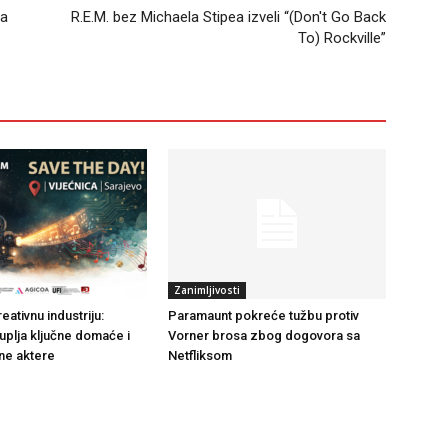
ja
R.E.M. bez Michaela Stipea izveli “(Don't Go Back
To) Rockville”
Zanimljivosti
reativnu industriju:
Paramaunt pokreće tužbu protiv
uplja ključne domaće i
Vorner brosa zbog dogovora sa
e aktere
Netfliksom