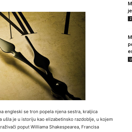
M
j
Z
M
p
e
L
na engleski se tron popela njena sestra, kraljica
 ušla je u istoriju kao elizabetinsko razdoblje, u kojem
 istraživači poput Williama Shakespearea, Francisa