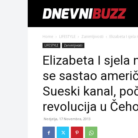
Home
LIFESTYLE
Zanimljivosti
Elizabeta I sjela
LIFESTYLE
Zanimljivosti
Elizabeta I sjela 
se sastao američ
Sueski kanal, po
revolucija u Čeh
Nedjelja, 17 Novembra, 2013