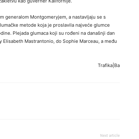
akletvu kao guverner Kalifornije.
kim generalom Montgomeryjem, a nastavljaju se s
umačke metode koja je proslavila najveće glumce
odine. Plejada glumaca koji su rođeni na današnji dan
y Elisabeth Mastrantonio, do Sophie Marceau, a među
Trafika|Ba
Next article