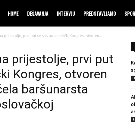
HOME
DEŠAVANJA
INTERVJU
PREDSTAVLJAMO
SPO
 na prijestolje, prvi put se sastao američki Kongres, otvoren...
na prijestolje, prvi put
K
ki Kongres, otvoren
s
L
čela baršunarsta
A
oslovačkoj
o
a
B