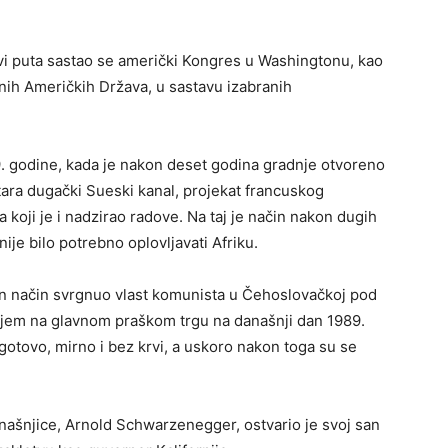
vi puta sastao se američki Kongres u Washingtonu, kao
nih Američkih Država, u sastavu izabranih
. godine, kada je nakon deset godina gradnje otvoreno
ara dugački Sueski kanal, projekat francuskog
 koji je i nadzirao radove. Na taj je način nakon dugih
nije bilo potrebno oplovljavati Afriku.
ran način svrgnuo vlast komunista u Čehoslovačkoj pod
njem na glavnom praškom trgu na današnji dan 1989.
 gotovo, mirno i bez krvi, a uskoro nakon toga su se
našnjice, Arnold Schwarzenegger, ostvario je svoj san