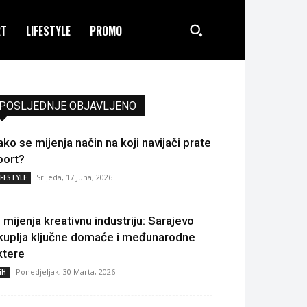
RT
LIFESTYLE
PROMO
POSLJEDNJE OBJAVLJENO
ako se mijenja način na koji navijači prate
port?
Srijeda, 17 Juna, 2026
IFESTYLE
I mijenja kreativnu industriju: Sarajevo
kuplja ključne domaće i međunarodne
ktere
Ponedjeljak, 30 Marta, 2026
iH