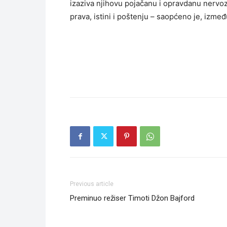
izaziva njihovu pojačanu i opravdanu nervo
prava, istini i poštenju – saopćeno je, izm
Previous article
Preminuo režiser Timoti Džon Bajford