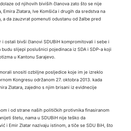
dolaze od njihovih biviših članova zato što se nije
 Emira Zlatara, Ive Komšića i drugih da sredstva na
, a da zauzvrat pomenuti odustanu od žalbe pred
 i ostali bivši članovi SDUBiH kompromitovali i sebe i
a budu slijepi poslušnici pojedinaca iz SDA i SDP-a koji
epotizma u Kantonu Sarajevo.
orali snositi ozbiljne posljedice koje im je izreklo
bornom Kongresu održanom 27. oktobra 2013. kada
ira Zlatara, zajedno s njim brisani iz evidnecije
om i od strane naših političkih protivnika finasiranom
ijeti štetu, nama u SDUBiH nije teško da
 i Emir Zlatar nazivaju istinom, a tiče se SDU BiH, što