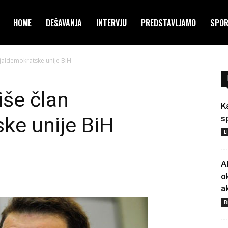
HOME
DEŠAVANJA
INTERVJU
PREDSTAVLJAMO
SPO
cijaldemokratske unije BiH
iše član
K
ke unije BiH
s
L
A
o
a
B