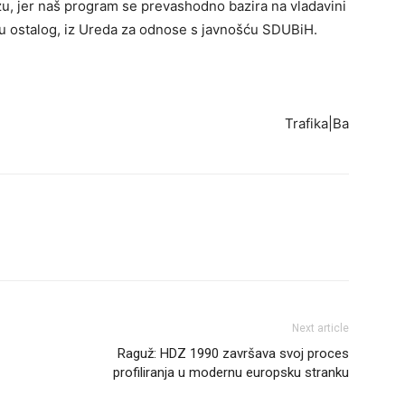
zu, jer naš program se prevashodno bazira na vladavini
eđu ostalog, iz Ureda za odnose s javnošću SDUBiH.
Trafika|Ba
Next article
Raguž: HDZ 1990 završava svoj proces
profiliranja u modernu europsku stranku