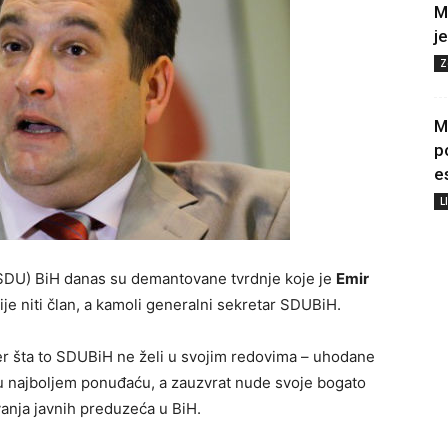
M
j
Z
M
p
e
L
SDU) BiH danas su demantovane tvrdnje koje je
Emir
ije niti član, a kamoli generalni sekretar SDUBiH.
mjer šta to SDUBiH ne želi u svojim redovima – uhodane
ju najboljem ponuđaću, a zauzvrat nude svoje bogato
anja javnih preduzeća u BiH.