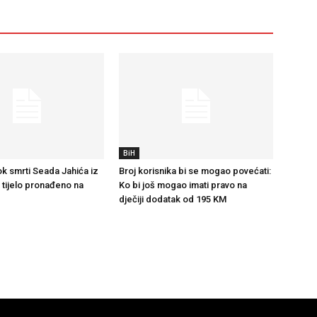
BiH
k smrti Seada Jahića iz
Broj korisnika bi se mogao povećati:
e tijelo pronađeno na
Ko bi još mogao imati pravo na
dječiji dodatak od 195 KM