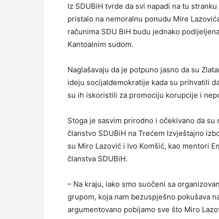
Iz SDUBiH tvrde da svi napadi na tu stranku 
pristalo na nemoralnu ponudu Mire Lazovića,
računima SDU BiH budu jednako podijeljena
Kantoalnim sudom.
Naglašavaju da je potpuno jasno da su Zlatar
ideju socijaldemokratije kada su prihvatili d
su ih iskoristili za promociju korupcije i n
Stoga je sasvim prirodno i očekivano da su m
članstvo SDUBiH na Trećem Izvještajno iz
su Miro Lazović i Ivo Komšić, kao mentori Em
članstva SDUBiH.
– Na kraju, iako smo suočeni sa organizovan
grupom, koja nam bezuspješno pokušava nan
argumentovano pobijamo sve što Miro Lazović