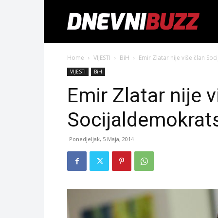
Home
VIJESTI
BiH
Emir Zlatar nije više član So
VIJESTI
BiH
Emir Zlatar nije v
Socijaldemokrats
Ponedjeljak, 5 Maja, 2014