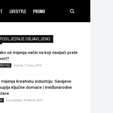
RT
LIFESTYLE
PROMO
POSLJEDNJE OBJAVLJENO
ako se mijenja način na koji navijači prate
port?
Srijeda, 17 Juna, 2026
IFESTYLE
I mijenja kreativnu industriju: Sarajevo
kuplja ključne domaće i međunarodne
ktere
Ponedjeljak, 30 Marta, 2026
iH