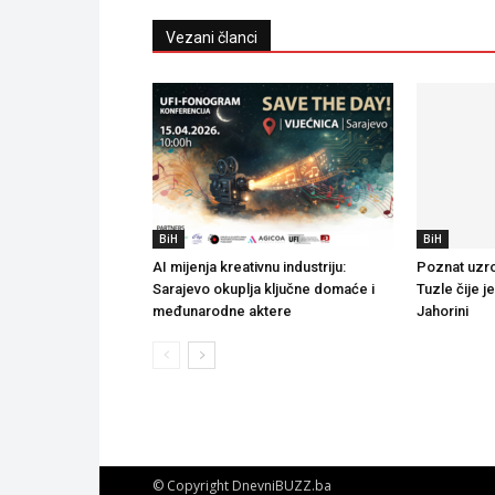
Vezani članci
BiH
BiH
AI mijenja kreativnu industriju:
Poznat uzro
Sarajevo okuplja ključne domaće i
Tuzle čije j
međunarodne aktere
Jahorini
© Copyright DnevniBUZZ.ba