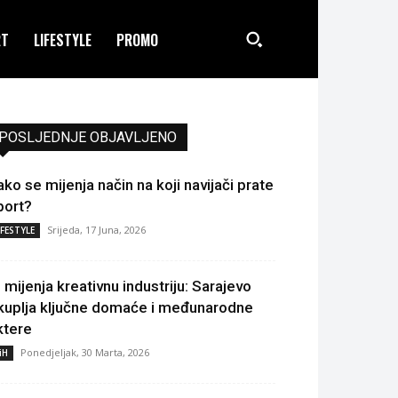
RT
LIFESTYLE
PROMO
POSLJEDNJE OBJAVLJENO
ako se mijenja način na koji navijači prate
port?
Srijeda, 17 Juna, 2026
IFESTYLE
I mijenja kreativnu industriju: Sarajevo
kuplja ključne domaće i međunarodne
ktere
Ponedjeljak, 30 Marta, 2026
iH