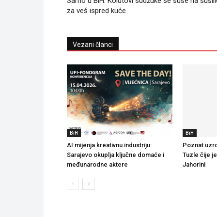
Samo u BiH: Kolutovi sudžuke se suše na sušili
za veš ispred kuće
Vezani članci
BiH
BiH
AI mijenja kreativnu industriju:
Poznat uzro
Sarajevo okuplja ključne domaće i
Tuzle čije j
međunarodne aktere
Jahorini