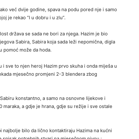
tako već dvije godine, spava na podu pored nje i samo
oj je rekao “I u dobru i u zlu”.
lost država se sada ne bori za njega. Hazim je bio
jegova Sabira, Sabira koja sada leži nepomična, digla
žiju pomoć može da hoda.
 i sve to njen heroj Hazim prvo skuha i onda miješa u
nekada mjesečno promjeni 2-3 blendera zbog
Sabiru konstantno, a samo na osnovne lijekove i
araka, a gdje je hrana, gdje su režije i sve ostale
najbolje bilo da lično kontaktiraju Hazima na kućni
e spisak potrebnih stvari na mjesečnom nivou :