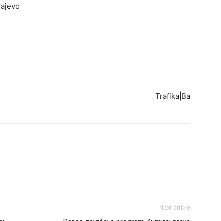
rajevo
Trafika|Ba
Next article