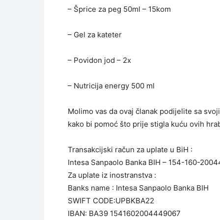
– Šprice za peg 50ml – 15kom
– Gel za kateter
– Povidon jod – 2x
– Nutricija energy 500 ml
Molimo vas da ovaj članak podijelite sa svojim
kako bi pomoć što prije stigla kuću ovih hrab
Transakcijski račun za uplate u BiH :
Intesa Sanpaolo Banka BIH – 154-160-200
Za uplate iz inostranstva :
Banks name : Intesa Sanpaolo Banka BIH
SWIFT CODE:UPBKBA22
IBAN: BA39 1541602004449067