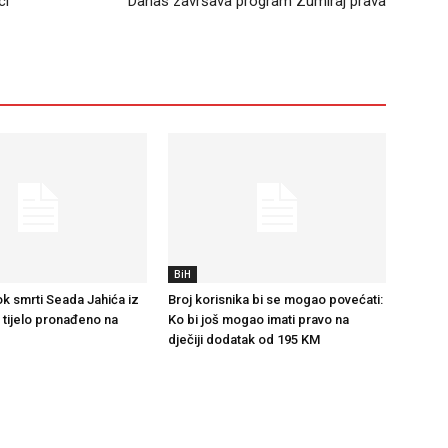
ci
Danas završava program Zumiraj prava
BiH
k smrti Seada Jahića iz
Broj korisnika bi se mogao povećati:
e tijelo pronađeno na
Ko bi još mogao imati pravo na
dječiji dodatak od 195 KM