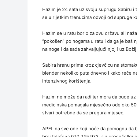
Hazim je 24 sata uz svoju suprugu Sabiru i 
se u rijetkim trenucima odvoji od supruge koj
Hazim se u ratu borio za ovu državu ali naža
“pokošen” po nogama u ratu i da ga je baš n
na noge i da sada zahvaljujući njoj i uz Bo
Sabira hranu prima kroz cjevčicu na stomaku
blender nekoliko puta dnevno i kako reče 
intenzivnog korištenja.
Hazim ne može da radi jer mora da bude uz 
medicinska pomagala mjesečno ode oko 500 m
stvari potrebne da se pregura mjesec.
APEL na sve one koji hoće da pomognu da bi 
broj telefona 070 245 972, a u produžetku j