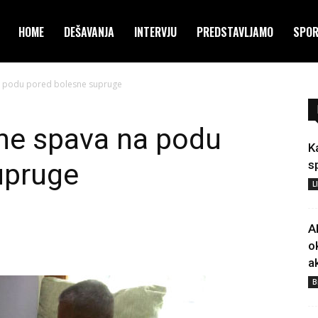
HOME
DEŠAVANJA
INTERVJU
PREDSTAVLJAMO
SPO
a podu pored bolesne supruge
ine spava na podu
K
upruge
s
L
A
o
a
B