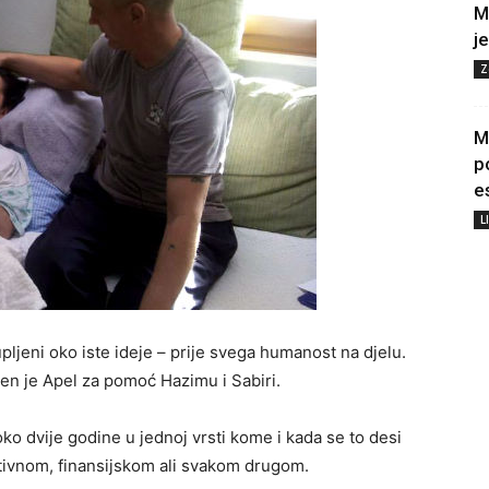
M
j
Z
M
p
e
L
pljeni oko iste ideje – prije svega humanost na djelu.
en je Apel za pomoć Hazimu i Sabiri.
o dvije godine u jednoj vrsti kome i kada se to desi
otivnom, finansijskom ali svakom drugom.