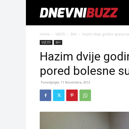
Home
VIJESTI
BiH
Hazim dvije godine spava n
VIJESTI
BiH
Hazim dvije god
pored bolesne s
Ponedjeljak, 11 Novembra, 2013