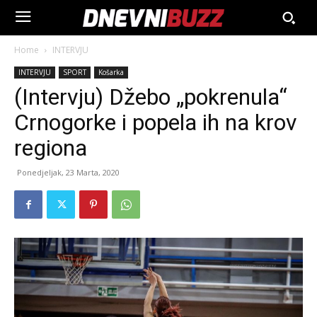
Home
INTERVJU
INTERVJU
SPORT
Košarka
(Intervju) Džebo „pokrenula“
Crnogorke i popela ih na krov
regiona
Ponedjeljak, 23 Marta, 2020