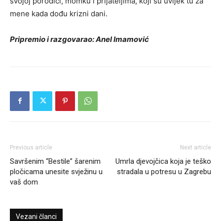
svojoj porodici, momku i prijateljima, koji su uvijek tu za
mene kada dođu krizni dani.
Pripremio i razgovarao: Anel Imamović
Previous article
Next article
Savršenim “Bestile” šarenim
Umrla djevojčica koja je teško
pločicama unesite svježinu u
stradala u potresu u Zagrebu
vaš dom
Vezani članci