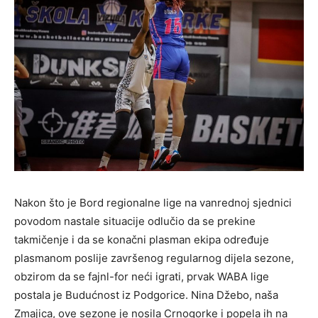
Nakon što je Bord regionalne lige na vanrednoj sjednici
povodom nastale situacije odlučio da se prekine
takmičenje i da se konačni plasman ekipa određuje
plasmanom poslije završenog regularnog dijela sezone,
obzirom da se fajnl-for neći igrati, prvak WABA lige
postala je Budućnost iz Podgorice. Nina Džebo, naša
Zmajica, ove sezone je nosila Crnogorke i popela ih na