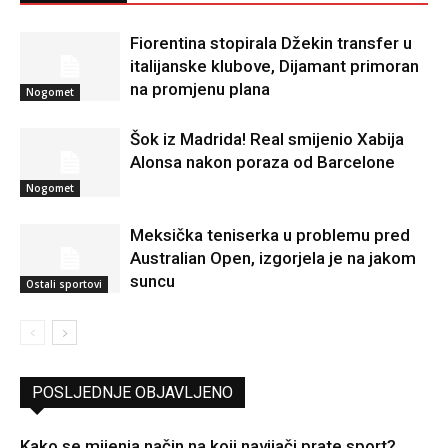
Fiorentina stopirala Džekin transfer u
italijanske klubove, Dijamant primoran
na promjenu plana
Nogomet
Šok iz Madrida! Real smijenio Xabija
Alonsa nakon poraza od Barcelone
Nogomet
Meksička teniserka u problemu pred
Australian Open, izgorjela je na jakom
suncu
Ostali sportovi
POSLJEDNJE OBJAVLJENO
Kako se mijenja način na koji navijači prate sport?