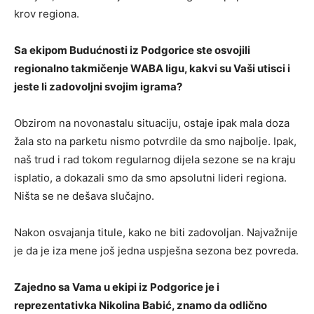
krov regiona.
Sa ekipom Budućnosti iz Podgorice ste osvojili
regionalno takmičenje WABA ligu, kakvi su Vaši utisci i
jeste li zadovoljni svojim igrama?
Obzirom na novonastalu situaciju, ostaje ipak mala doza
žala sto na parketu nismo potvrdile da smo najbolje. Ipak,
naš trud i rad tokom regularnog dijela sezone se na kraju
isplatio, a dokazali smo da smo apsolutni lideri regiona.
Ništa se ne dešava slučajno.
Nakon osvajanja titule, kako ne biti zadovoljan. Najvažnije
je da je iza mene još jedna uspješna sezona bez povreda.
Zajedno sa Vama u ekipi iz Podgorice je i
reprezentativka Nikolina Babić, znamo da odlično