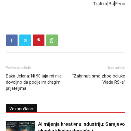
Trafika|Ba|Fena
Previous article
Next article
Baka Jelena: Ni 90 jaja mi nije
“Zabrinuti smo zbog odluke
dovoljno da podijelim dragim
Vlade RS-a”
prijateljima
Vezani članci
AI mijenja kreativnu industriju: Sarajevo
okuplja ključne domaće i