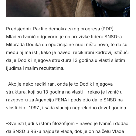
Predsjednik Partije demokratskog progresa (PDP)
Mladen Ivanić odgovorio je na prozivke lidera SNSD-a
Milorada Dodika da opozicija ne nudi ništa novo, te da su
među njima isti, kako je naveo, reciklirani kadrovi, ističući
da je Dodik i njegova struktura 13 godina u vlasti s istim
ljudima i malim rezultatima.
-Ako je neko recikliran, onda je to Dodik i njegova
struktura, koji su 13 godina na vlasti – rekao je Ivanić u
razgovoru za Agenciju FENA i podsjetio da je SNSD na
vlasti bio i 1997., i sada vladaju neprekidno devet godina.
-Sve isti ljudi s istom filozofijom – naveo je Ivanić i dodao
da SNSD u RS-u najduže vlada, dok je on na čelu Vlade