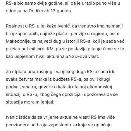
RS-a bio samo dvije godine, ali da je uradio puno više u
odnosu na Dodikovih 13 godina.
Realnost u RS-u je, kaže Ivanić, da trenutno ima najmanji
broj zaposlenih, najniže plaće i penzije u regionu, osim
Makedonije, te najveći dug u istoriji RS-a, koji je sada već
prešao pet milijardi KM, pa se postavlja pitanje čime se to
kao uspjehom hvali aktulena SNSD-ova vlast.
Za otplatu unutrašnjeg i vanjskog duga RS-a sada ide
svaka četvrta marka iz budžeta RS-a, pa ovi i drugi
podaci, smatra, govore o katastrofalnoj ekonomskoj
situaciji u RS-u, zbog čega opozicija i upozorava da se
situacija mora mijenjati.
Ivanić ističe da za vrijeme aktuelne vlasti RS ima više
penzionera od broja zaposlenih za koje se uplaćuju