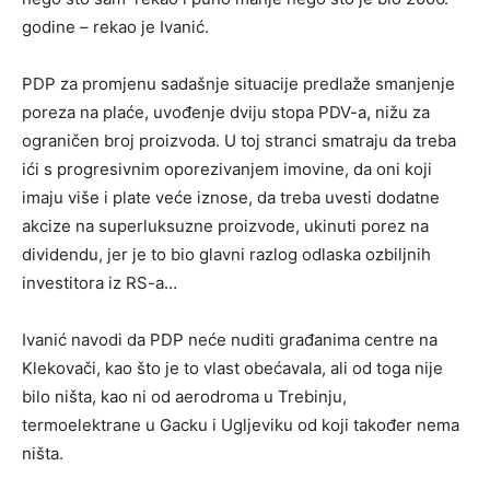
godine – rekao je Ivanić.
PDP za promjenu sadašnje situacije predlaže smanjenje
poreza na plaće, uvođenje dviju stopa PDV-a, nižu za
ograničen broj proizvoda. U toj stranci smatraju da treba
ići s progresivnim oporezivanjem imovine, da oni koji
imaju više i plate veće iznose, da treba uvesti dodatne
akcize na superluksuzne proizvode, ukinuti porez na
dividendu, jer je to bio glavni razlog odlaska ozbiljnih
investitora iz RS-a…
Ivanić navodi da PDP neće nuditi građanima centre na
Klekovači, kao što je to vlast obećavala, ali od toga nije
bilo ništa, kao ni od aerodroma u Trebinju,
termoelektrane u Gacku i Ugljeviku od koji također nema
ništa.