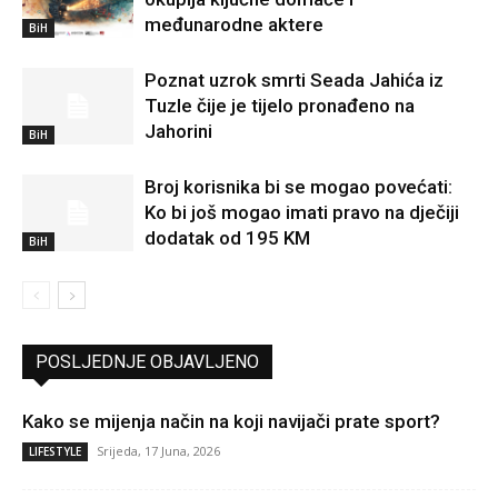
međunarodne aktere
BiH
Poznat uzrok smrti Seada Jahića iz
Tuzle čije je tijelo pronađeno na
Jahorini
BiH
Broj korisnika bi se mogao povećati:
Ko bi još mogao imati pravo na dječiji
dodatak od 195 KM
BiH
POSLJEDNJE OBJAVLJENO
Kako se mijenja način na koji navijači prate sport?
Srijeda, 17 Juna, 2026
LIFESTYLE