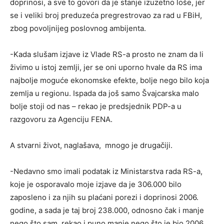
doprinosi, a sve to govori da je stanje izuzetno loše, jer
se i veliki broj preduzeća pregrestrovao za rad u FBiH,
zbog povoljnijeg poslovnog ambijenta.
-Kada slušam izjave iz Vlade RS-a prosto ne znam da li
živimo u istoj zemlji, jer se oni uporno hvale da RS ima
najbolje moguće ekonomske efekte, bolje nego bilo koja
zemlja u regionu. Ispada da još samo Švajcarska malo
bolje stoji od nas – rekao je predsjednik PDP-a u
razgovoru za Agenciju FENA.
A stvarni život, naglašava, mnogo je drugačiji.
-Nedavno smo imali podatak iz Ministarstva rada RS-a,
koje je osporavalo moje izjave da je 306.000 bilo
zaposleno i za njih su plaćani porezi i doprinosi 2006.
godine, a sada je taj broj 238.000, odnosno čak i manje
nego što sam rekao i puno manje nego što je bio 2006.