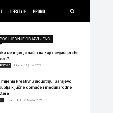
RT
LIFESTYLE
PROMO
POSLJEDNJE OBJAVLJENO
ako se mijenja način na koji navijači prate
port?
Srijeda, 17 Juna, 2026
IFESTYLE
I mijenja kreativnu industriju: Sarajevo
kuplja ključne domaće i međunarodne
ktere
Ponedjeljak, 30 Marta, 2026
iH