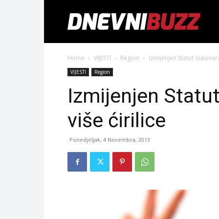
Home
VIJESTI
Region
Izmijenjen Statut Vukovara
VIJESTI
Region
Izmijenjen Stat
više ćirilice
Ponedjeljak, 4 Novembra, 2013