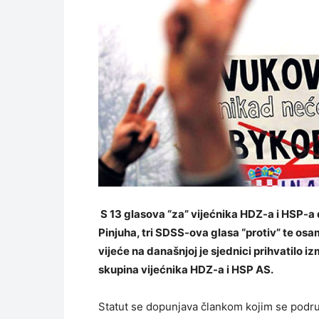
S 13 glasova “za” vijećnika HDZ-a i HSP-a 
Pinjuha, tri SDSS-ova glasa “protiv” te o
vijeće na današnjoj je sjednici prihvatilo i
skupina vijećnika HDZ-a i HSP AS.
Statut se dopunjava člankom kojim se podr