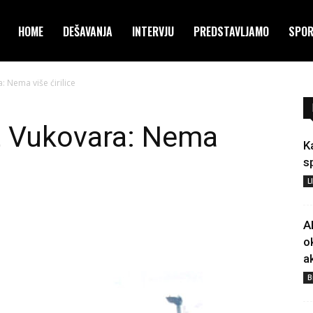
HOME
DEŠAVANJA
INTERVJU
PREDSTAVLJAMO
SPO
: Nema više ćirilice
ut Vukovara: Nema
K
s
L
A
o
a
B