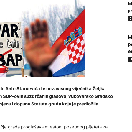
M
j
Z
M
p
e
L
dr. Ante Starčevića te nezavisnog vijećnika Željka
sam SDP-ovih suzdržanih glasova, vukovarsko Gradsko
zmjenu i dopunu Statuta grada koju je predložila
učje grada proglašava mjestom posebnog pijeteta za