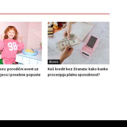
Biznis
exu: porodični event uz
Keš kredit bez žiranata: kako banke
djecu i posebne popuste
procenjuju platnu sposobnost?