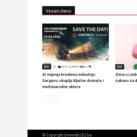
Vezani članci
BiH
BiH
AI mijenja kreativnu industriju:
Zima u Lind
Sarajevo okuplja ključne domaće i
zabavu za 
međunarodne aktere
© Copyright DnevniBUZZ.ba