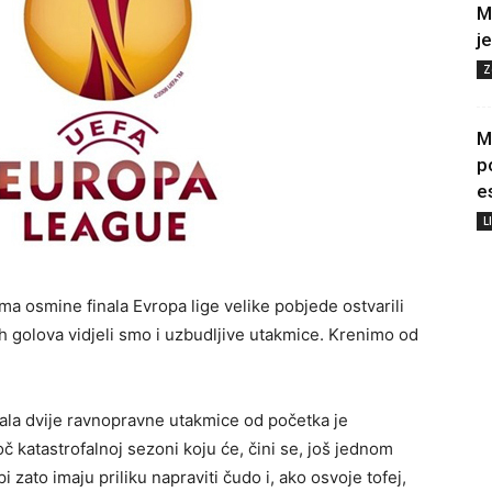
M
j
Z
M
p
e
L
ma osmine finala Evropa lige velike pobjede ostvarili
ih golova vidjeli smo i uzbudljive utakmice. Krenimo od
rala dvije ravnopravne utakmice od početka je
 katastrofalnoj sezoni koju će, čini se, još jednom
i zato imaju priliku napraviti čudo i, ako osvoje tofej,