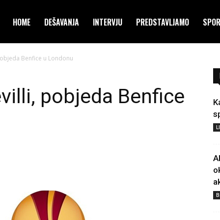
HOME
DEŠAVANJA
INTERVJU
PREDSTAVLJAMO
SPO
 pobjeda Benfice u Londonu
illi, pobjeda Benfice
K
s
L
A
o
a
B