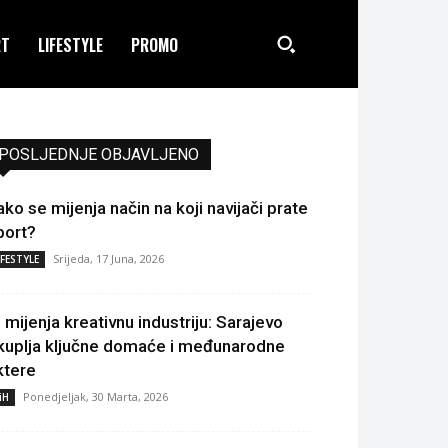
RT
LIFESTYLE
PROMO
POSLJEDNJE OBJAVLJENO
ako se mijenja način na koji navijači prate
port?
Srijeda, 17 Juna, 2026
IFESTYLE
I mijenja kreativnu industriju: Sarajevo
kuplja ključne domaće i međunarodne
ktere
Ponedjeljak, 30 Marta, 2026
iH