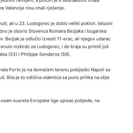
jednim remijem, a potom je u šesnaestini finala
ene Valencije nisu imali rješenje.
uti, ali u 23. Ludogorec je dobio veliki poklon. Iskusni
bno je oborio Slovenca Romana Bezjaka i bugarska
. Bezjak je odlučio izvesti 11-erac, ali njegov udarac
enulo nizbrdo za Ludogorec, i do kraja su primili još
tabia (33) i Philippe Senderos (59).
nala Porto je na domaćem terenu pobijedio Napoli sa
. Bila je to odlična utakmica sa puno prilika na obje
h osam susreta Evropske lige upisao pobjede, na