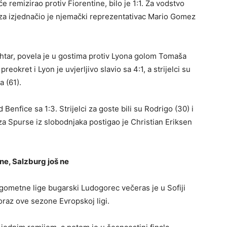
 remizirao protiv Fiorentine, bilo je 1:1. Za vodstvo
a za izjednačio je njemački reprezentativac Mario Gomez
Šahtar, povela je u gostima protiv Lyona golom Tomaša
reokret i Lyon je uvjerljivo slavio sa 4:1, a strijelci su
a (61).
nfice sa 1:3. Strijelci za goste bili su Rodrigo (30) i
za Spurse iz slobodnjaka postigao je Christian Eriksen
e, Salzburg još ne
ometne lige bugarski Ludogorec večeras je u Sofiji
poraz ove sezone Evropskoj ligi.