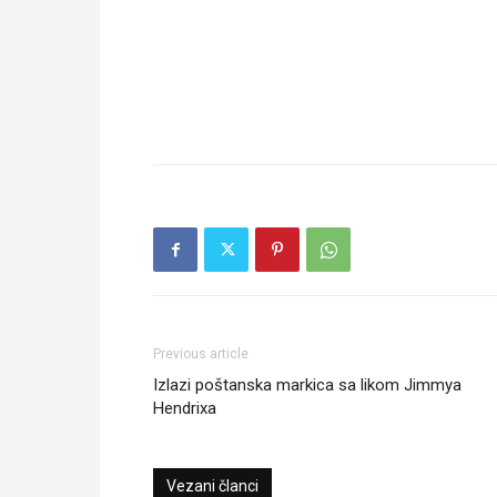
Previous article
Izlazi poštanska markica sa likom Jimmya
Hendrixa
Vezani članci