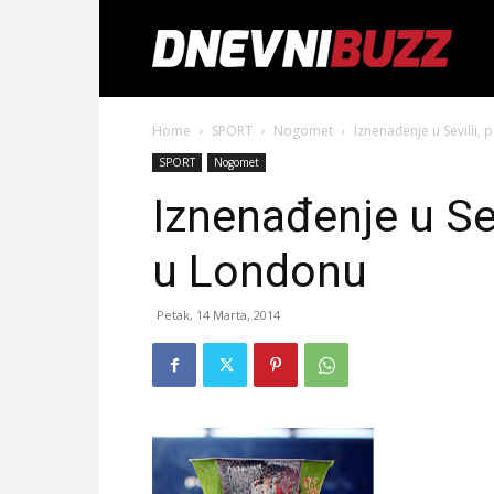
Home
SPORT
Nogomet
Iznenađenje u Sevilli,
SPORT
Nogomet
Iznenađenje u Sev
u Londonu
Petak, 14 Marta, 2014