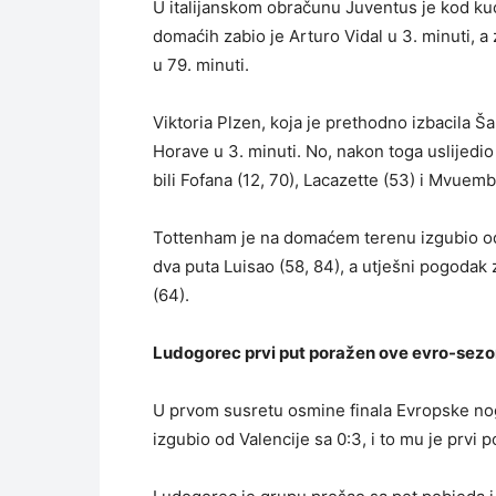
U italijanskom obračunu Juventus je kod kuće
domaćih zabio je Arturo Vidal u 3. minuti, 
u 79. minuti.
Viktoria Plzen, koja je prethodno izbacila 
Horave u 3. minuti. No, nakon toga uslijedio p
bili Fofana (12, 70), Lacazette (53) i Mvuemb
Tottenham je na domaćem terenu izgubio od Be
dva puta Luisao (58, 84), a utješni pogodak 
(64).
Ludogorec prvi put poražen ove evro-sezon
U prvom susretu osmine finala Evropske nog
izgubio od Valencije sa 0:3, i to mu je prvi 