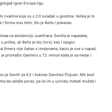
goligaš igrao Evropa ligu.
 rivalima koje su s 2:0 svladali u gostima. Velika je to
a i forma nisu bitni, što je Betis i pokazao.
taa na asistenciju Juanfrana. Sevilla je napadala,
 prilike, ali Betis je bio čvrst, kao i njegov
ai Emery nije čekao s izmjenama, bacio je sve u napad,
ću je promašio Gamiero u 72. minuti kada je sa metar i
bio je Sevilli za 0:2 i šokirao Sanchez Pizjuan. Niti šest
ma da ublaže poraz, pa će im u uzvratu trebati možda i