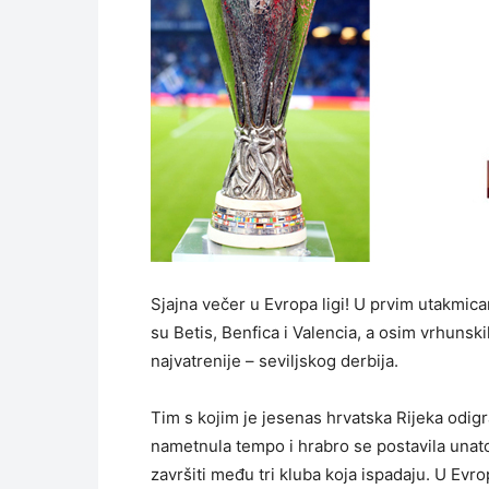
Sjajna večer u Evropa ligi! U prvim utakmica
su Betis, Benfica i Valencia, a osim vrhunsk
najvatrenije – seviljskog derbija.
Tim s kojim je jesenas hrvatska Rijeka odig
nametnula tempo i hrabro se postavila unatoč
završiti među tri kluba koja ispadaju. U Evrop