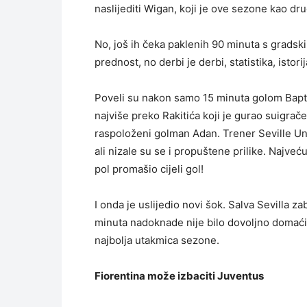
naslijediti Wigan, koji je ove sezone kao dru
No, još ih čeka paklenih 90 minuta s gradskim
prednost, no derbi je derbi, statistika, istorij
Poveli su nakon samo 15 minuta golom Baptis
najviše preko Rakitića koji je gurao suigrače u
raspoloženi golman Adan. Trener Seville Un
ali nizale su se i propuštene prilike. Najve
pol promašio cijeli gol!
I onda je uslijedio novi šok. Salva Sevilla za
minuta nadoknade nije bilo dovoljno domaći
najbolja utakmica sezone.
Fiorentina može izbaciti Juventus