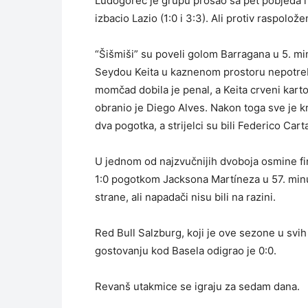
Ludogorec je grupu prošao sa pet pobjeda i 
izbacio Lazio (1:0 i 3:3). Ali protiv raspolož
“Šišmiši” su poveli golom Barragana u 5. min
Seydou Keita u kaznenom prostoru nepotre
momčad dobila je penal, a Keita crveni karton
obranio je Diego Alves. Nakon toga sve je kr
dva pogotka, a strijelci su bili Federico Car
U jednom od najzvučnijih dvoboja osmine fi
1:0 pogotkom Jacksona Martíneza u 57. minuti
strane, ali napadači nisu bili na razini.
Red Bull Salzburg, koji je ove sezone u svi
gostovanju kod Basela odigrao je 0:0.
Revanš utakmice se igraju za sedam dana.