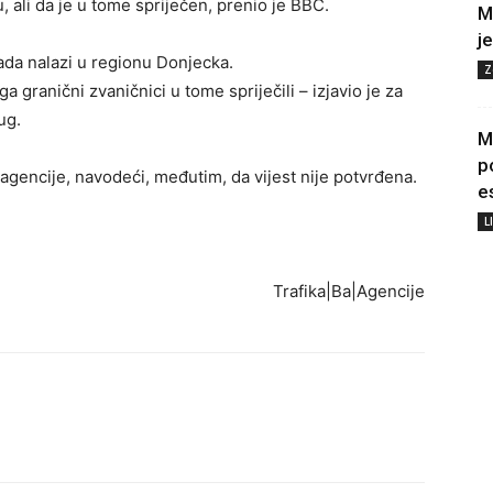
 ali da je u tome spriječen, prenio je BBC.
M
j
da nalazi u regionu Donjecka.
Z
a granični zvaničnici u tome spriječili – izjavio je za
ug.
M
p
 agencije, navodeći, međutim, da vijest nije potvrđena.
e
L
Trafika|Ba|Agencije