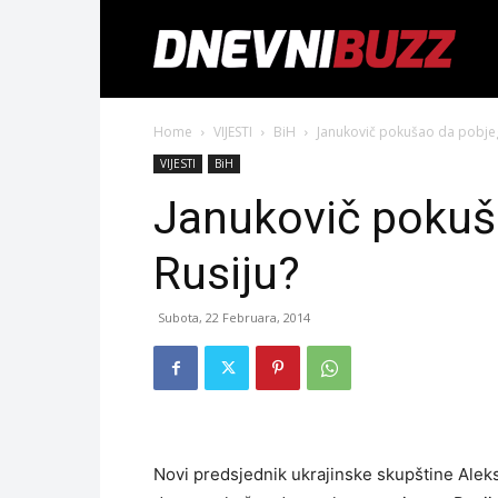
Home
VIJESTI
BiH
Janukovič pokušao da pobjeg
VIJESTI
BiH
Janukovič pokuš
Rusiju?
Subota, 22 Februara, 2014
Novi predsjednik ukrajinske skupštine Aleksa