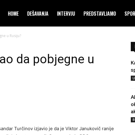
HOME
DEŠAVANJA
INTERVJU
PREDSTAVLJAMO
SPO
ne u Rusiju?
ao da pobjegne u
K
s
L
A
o
a
B
ndar Turčinov izjavio je da je Viktor Janukovič ranije