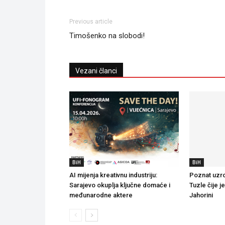
Previous article
Timošenko na slobodi!
Vezani članci
BiH
BiH
AI mijenja kreativnu industriju:
Poznat uzro
Sarajevo okuplja ključne domaće i
Tuzle čije j
međunarodne aktere
Jahorini