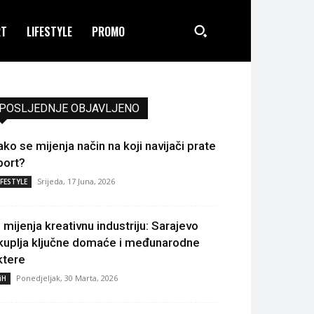
RT
LIFESTYLE
PROMO
POSLJEDNJE OBJAVLJENO
ako se mijenja način na koji navijači prate
port?
Srijeda, 17 Juna, 2026
IFESTYLE
I mijenja kreativnu industriju: Sarajevo
kuplja ključne domaće i međunarodne
ktere
Ponedjeljak, 30 Marta, 2026
iH