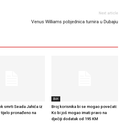
Next article
Venus Williams pobjednica turnira u Dubajiu
BiH
k smrti Seada Jahića iz
Broj korisnika bi se mogao povećati:
e tijelo pronađeno na
Ko bi još mogao imati pravo na
dječiji dodatak od 195 KM