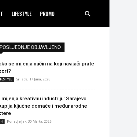
RT
LIFESTYLE
PROMO
POSLJEDNJE OBJAVLJENO
ako se mijenja način na koji navijači prate
port?
Srijeda, 17 Juna, 2026
IFESTYLE
I mijenja kreativnu industriju: Sarajevo
kuplja ključne domaće i međunarodne
ktere
Ponedjeljak, 30 Marta, 2026
iH