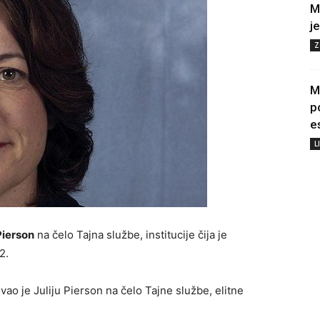
M
j
Z
M
p
e
L
Pierson
na čelo Tajna službe, institucije čija je
2.
ao je Juliju Pierson na čelo Tajne službe, elitne