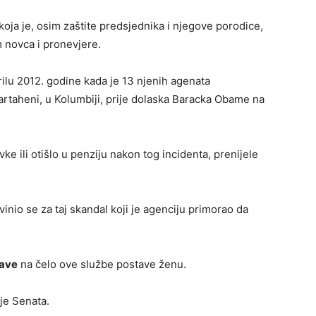
koja je, osim zaštite predsjednika i njegove porodice,
 novca i pronevjere.
prilu 2012. godine kada je 13 njenih agenata
artaheni, u Kolumbiji, prije dolaska Baracka Obame na
ke ili otišlo u penziju nakon tog incidenta, prenijele
vinio se za taj skandal koji je agenciju primorao da
žave
na čelo ove službe postave ženu.
je Senata.