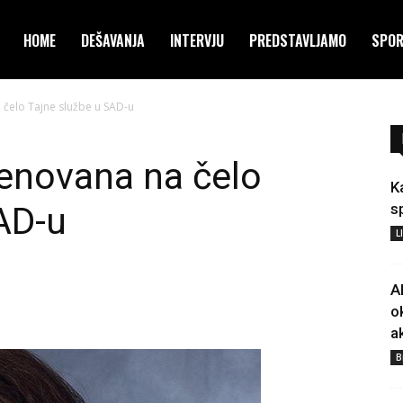
HOME
DEŠAVANJA
INTERVJU
PREDSTAVLJAMO
SPO
a čelo Tajne službe u SAD-u
menovana na čelo
K
AD-u
s
L
A
o
a
B