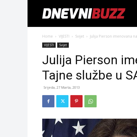
Home
VIJESTI
Svijet
Julija Pierson imenovana n
VIJESTI
Svijet
Julija Pierson i
Tajne službe u S
Srijeda, 27 Marta, 2013