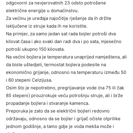
odgovorni za nevjerovatnih 23 odsto potrošene
električne energije u domaćinstvu.
Za većinu je uređaja najočitije rješenje da ih držite
isključene iz struje kada ih ne koristite.
Na primjer, za samo jedan sat rada bojler potroši dva
kilovat časa i ako svaki dan radi dva i po sata, mjesečno
potroši ukupno 150 kilovata.
Na većini bojlera je temperatura unaprijed namještena, ali
da biste uštedjeli, termostat bojlera podesite na
ekonomično grijanje, odnosno na temperaturu između 50
i 60 stepeni Celzijusa.
Osim što je nepotrebno, pregrijavanje vode (na 75 ili čak
85 stepeni) prouzrokuje veću potrošnju struje, ali i brže
propadanje bojlera i stvaranje kamenca.
Preporuka je zato da se električni bojleri redovno
održavaju, odnosno da se bojler i grijač očiste otprilike
jednom godišnje, a tamo gdje je voda mekša može i