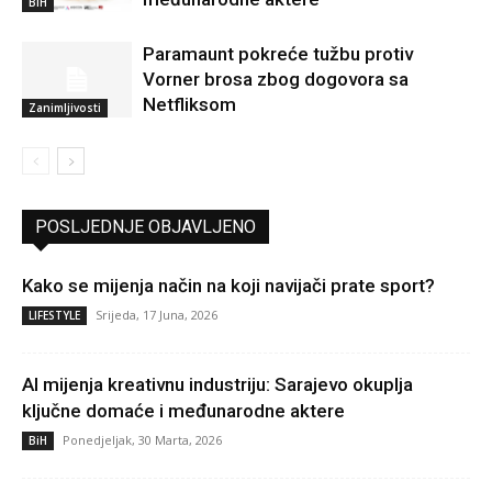
BiH
Paramaunt pokreće tužbu protiv
Vorner brosa zbog dogovora sa
Netfliksom
Zanimljivosti
POSLJEDNJE OBJAVLJENO
Kako se mijenja način na koji navijači prate sport?
Srijeda, 17 Juna, 2026
LIFESTYLE
AI mijenja kreativnu industriju: Sarajevo okuplja
ključne domaće i međunarodne aktere
Ponedjeljak, 30 Marta, 2026
BiH