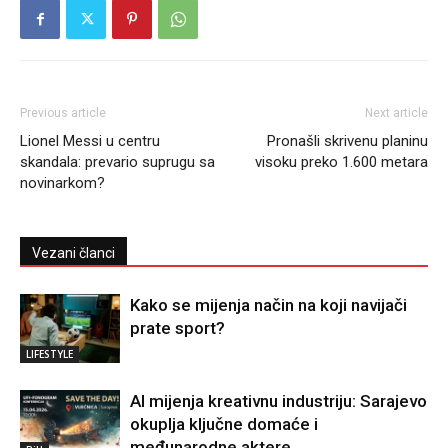
Previous article
Next article
Lionel Messi u centru
Pronašli skrivenu planinu
skandala: prevario suprugu sa
visoku preko 1.600 metara
novinarkom?
Vezani članci
Kako se mijenja način na koji navijači
prate sport?
LIFESTYLE
AI mijenja kreativnu industriju: Sarajevo
okuplja ključne domaće i
međunarodne aktere