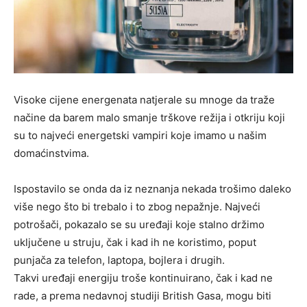
Visoke cijene energenata natjerale su mnoge da traže
načine da barem malo smanje trškove režija i otkriju koji
su to najveći energetski vampiri koje imamo u našim
domaćinstvima.
Ispostavilo se onda da iz neznanja nekada trošimo daleko
više nego što bi trebalo i to zbog nepažnje. Najveći
potrošači, pokazalo se su uređaji koje stalno držimo
uključene u struju, čak i kad ih ne koristimo, poput
punjača za telefon, laptopa, bojlera i drugih.
Takvi uređaji energiju troše kontinuirano, čak i kad ne
rade, a prema nedavnoj studiji British Gasa, mogu biti