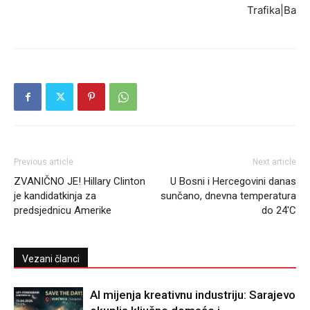
Trafika|Ba
Previous article
Next article
ZVANIČNO JE! Hillary Clinton
U Bosni i Hercegovini danas
je kandidatkinja za
sunčano, dnevna temperatura
predsjednicu Amerike
do 24'C
Vezani članci
AI mijenja kreativnu industriju: Sarajevo