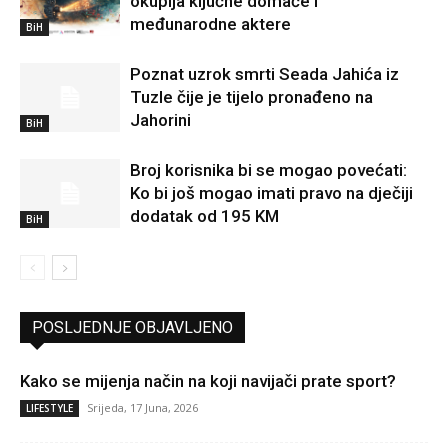
okuplja ključne domaće i
međunarodne aktere
BiH
Poznat uzrok smrti Seada Jahića iz
Tuzle čije je tijelo pronađeno na
Jahorini
BiH
Broj korisnika bi se mogao povećati:
Ko bi još mogao imati pravo na dječiji
dodatak od 195 KM
BiH
POSLJEDNJE OBJAVLJENO
Kako se mijenja način na koji navijači prate sport?
Srijeda, 17 Juna, 2026
LIFESTYLE