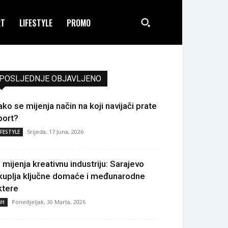
RT
LIFESTYLE
PROMO
POSLJEDNJE OBJAVLJENO
ako se mijenja način na koji navijači prate
port?
Srijeda, 17 Juna, 2026
IFESTYLE
I mijenja kreativnu industriju: Sarajevo
kuplja ključne domaće i međunarodne
ktere
Ponedjeljak, 30 Marta, 2026
iH