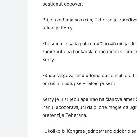
postignut dogovor.
Prije uvođenja sankcija, Teheran je zarađiva
rekao je Kerry.
-Ta suma je sada pala na 40 do 45 milijardi do
zamrznuto na bankarskim računima širom svi
Kerry.
-Sada razgovaramo o tome da se mali dio tih 
oni učinili ustupke – rekao je Keri.
Kerry je u srijedu apelirao na članove ame
Iranu, upozoravajući da bi one mogle da ug
pretenzije Teherana.
-Ukoliko bi Kongres jednostrano odobrio sa