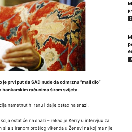
M
j
Z
M
p
e
L
o je prvi put da SAD nude da odmrznu “mali dio”
 na bankarskim računima širom svijeta.
ija nametnutih Iranu i dalje ostao na snazi.
kcija ostat će na snazi – rekao je Kerry u intervjuu za
 sila s Iranom prošlog vikenda u Ženevi na kojima nije