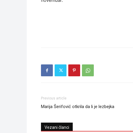
novembar.
Previous article
Marija Šerifović otkrila da li je lezbejka
Vezani članci