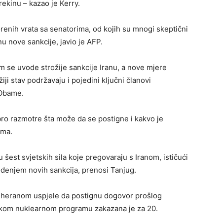
rekinu – kazao je Kerry.
orenih vrata sa senatorima, od kojih su mnogi skeptični
u nove sankcije, javio je AFP.
m se uvode strožije sankcije Iranu, a nove mjere
ji stav podržavaju i pojedini ključni članovi
 Obame.
bro razmotre šta može da se postigne i kakvo je
ima.
 šest svjetskih sila koje pregovaraju s Iranom, ističući
vođenjem novih sankcija, prenosi Tanjug.
Teheranom uspjele da postignu dogovor prošlog
skom nuklearnom programu zakazana je za 20.