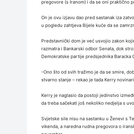
pregovore (s Iranom) i da se oni praktično p
On je ovu izjavu dao pred sastanak iza zatv
u pogledu zahtjeva Bijele kuće da se zamrzn
Predstavnički dom je već usvojio zakon koji
razmatra i Bankarski odbor Senata, dok stroži
Demokratske partije predsjednika Baracka
-Ono što od svih tražimo je da se smire, do
stvarno stanje – rekao je tada Kerry novinar
Kerry je naglasio da postoji jedinstvo između
da treba sačekati još nekoliko nedjelja s u
Svjetske sile nisu na sastanku u Ženevi s 
vikenda, a naredna rudna pregovora o iran