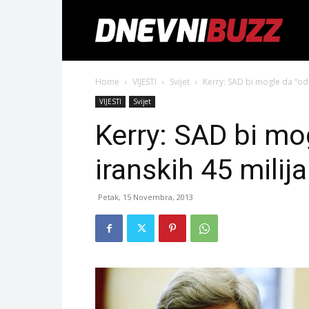
Home
VIJESTI
Svijet
Kerry: SAD bi mogle da “odm
VIJESTI
Svijet
Kerry: SAD bi mo
iranskih 45 milija
Petak, 15 Novembra, 2013