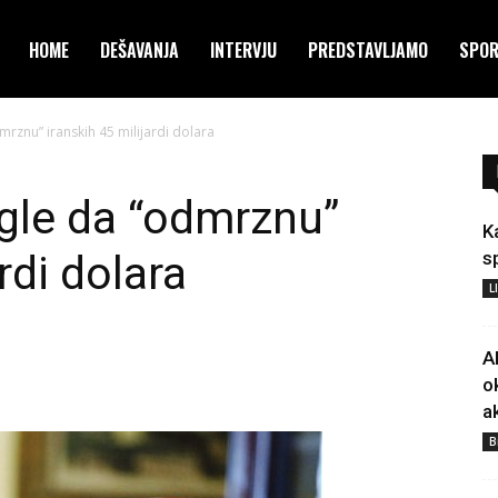
HOME
DEŠAVANJA
INTERVJU
PREDSTAVLJAMO
SPO
rznu” iranskih 45 milijardi dolara
gle da “odmrznu”
K
rdi dolara
s
L
A
o
a
B