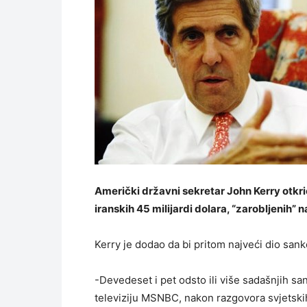
Američki državni sekretar John Kerry otkri
iranskih 45 milijardi dolara, “zarobljenih”
Kerry je dodao da bi pritom najveći dio sankc
-Devedeset i pet odsto ili više sadašnjih san
televiziju MSNBC, nakon razgovora svjetskih