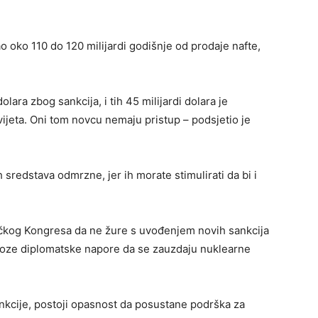
o oko 110 do 120 milijardi godišnje od prodaje nafte,
lara zbog sankcija, i tih 45 milijardi dolara je
jeta. Oni tom novcu nemaju pristup – podsjetio je
sredstava odmrzne, jer ih morate stimulirati da bi i
ričkog Kongresa da ne žure s uvođenjem novih sankcija
roze diplomatske napore da se zauzdaju nuklearne
nkcije, postoji opasnost da posustane podrška za