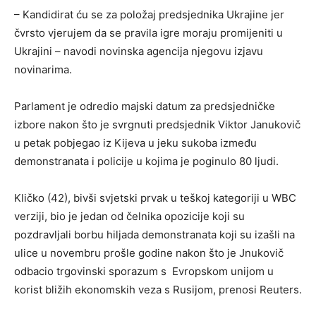
– Kandidirat ću se za položaj predsjednika Ukrajine jer
čvrsto vjerujem da se pravila igre moraju promijeniti u
Ukrajini – navodi novinska agencija njegovu izjavu
novinarima.
Parlament je odredio majski datum za predsjedničke
izbore nakon što je svrgnuti predsjednik Viktor Janukovič
u petak pobjegao iz Kijeva u jeku sukoba između
demonstranata i policije u kojima je poginulo 80 ljudi.
Kličko (42), bivši svjetski prvak u teškoj kategoriji u WBC
verziji, bio je jedan od čelnika opozicije koji su
pozdravljali borbu hiljada demonstranata koji su izašli na
ulice u novembru prošle godine nakon što je Jnukovič
odbacio trgovinski sporazum s Evropskom unijom u
korist bližih ekonomskih veza s Rusijom, prenosi Reuters.