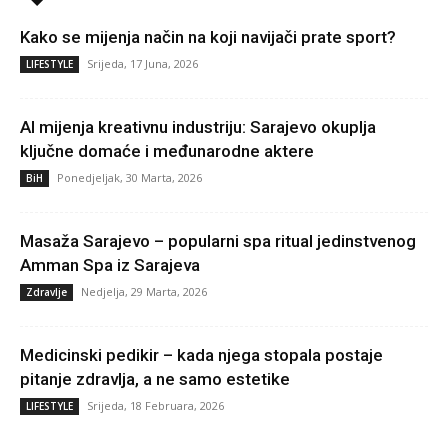
Kako se mijenja način na koji navijači prate sport?
Srijeda, 17 Juna, 2026
LIFESTYLE
AI mijenja kreativnu industriju: Sarajevo okuplja
ključne domaće i međunarodne aktere
Ponedjeljak, 30 Marta, 2026
BiH
Masaža Sarajevo – popularni spa ritual jedinstvenog
Amman Spa iz Sarajeva
Nedjelja, 29 Marta, 2026
Zdravlje
Medicinski pedikir – kada njega stopala postaje
pitanje zdravlja, a ne samo estetike
Srijeda, 18 Februara, 2026
LIFESTYLE