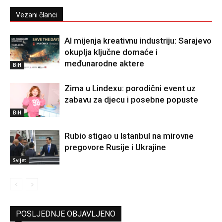
Vezani članci
AI mijenja kreativnu industriju: Sarajevo
okuplja ključne domaće i
međunarodne aktere
BiH
Zima u Lindexu: porodični event uz
zabavu za djecu i posebne popuste
BiH
Rubio stigao u Istanbul na mirovne
pregovore Rusije i Ukrajine
Svijet
POSLJEDNJE OBJAVLJENO