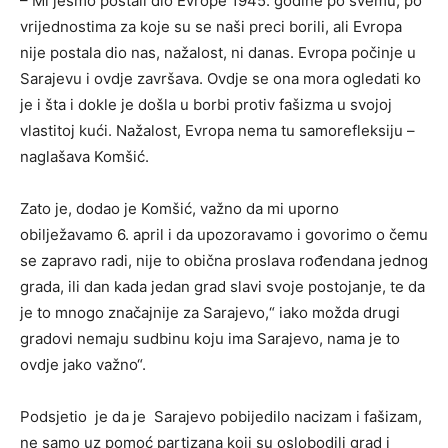
– Mi jesmo postali dio Evrope 1945. godine po svemu, po
vrijednostima za koje su se naši preci borili, ali Evropa
nije postala dio nas, nažalost, ni danas. Evropa počinje u
Sarajevu i ovdje završava. Ovdje se ona mora ogledati ko
je i šta i dokle je došla u borbi protiv fašizma u svojoj
vlastitoj kući. Nažalost, Evropa nema tu samorefleksiju –
naglašava Komšić.
Zato je, dodao je Komšić, važno da mi uporno
obilježavamo 6. april i da upozoravamo i govorimo o čemu
se zapravo radi, nije to obična proslava rođendana jednog
grada, ili dan kada jedan grad slavi svoje postojanje, te da
je to mnogo značajnije za Sarajevo,“ iako možda drugi
gradovi nemaju sudbinu koju ima Sarajevo, nama je to
ovdje jako važno“.
Podsjetio je da je Sarajevo pobijedilo nacizam i fašizam,
ne samo uz pomoć partizana koji su oslobodili grad i