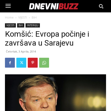
Home
VIJESTI
BiH
VIJESTI
BiH
INTERVJU
Komšić: Evropa počinje i
završava u Sarajevu
Četvrtak, 3 Aprila, 2014