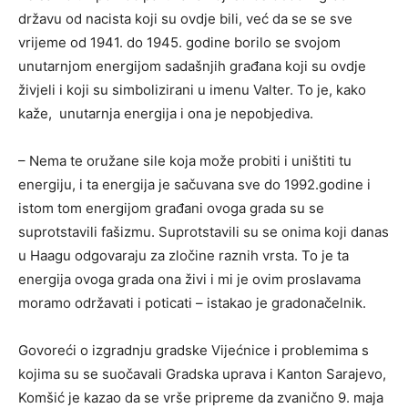
državu od nacista koji su ovdje bili, već da se se sve
vrijeme od 1941. do 1945. godine borilo se svojom
unutarnjom energijom sadašnjih građana koji su ovdje
živjeli i koji su simbolizirani u imenu Valter. To je, kako
kaže, unutarnja energija i ona je nepobjediva.
– Nema te oružane sile koja može probiti i uništiti tu
energiju, i ta energija je sačuvana sve do 1992.godine i
istom tom energijom građani ovoga grada su se
suprotstavili fašizmu. Suprotstavili su se onima koji danas
u Haagu odgovaraju za zločine raznih vrsta. To je ta
energija ovoga grada ona živi i mi je ovim proslavama
moramo održavati i poticati – istakao je gradonačelnik.
Govoreći o izgradnju gradske Vijećnice i problemima s
kojima su se suočavali Gradska uprava i Kanton Sarajevo,
Komšić je kazao da se vrše pripreme da zvanično 9. maja