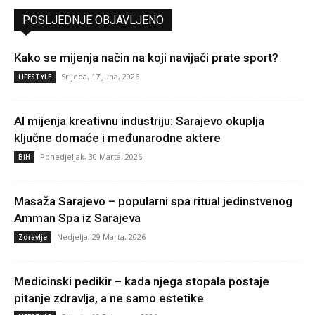
POSLJEDNJE OBJAVLJENO
Kako se mijenja način na koji navijači prate sport?
Srijeda, 17 Juna, 2026
LIFESTYLE
AI mijenja kreativnu industriju: Sarajevo okuplja
ključne domaće i međunarodne aktere
Ponedjeljak, 30 Marta, 2026
BiH
Masaža Sarajevo – popularni spa ritual jedinstvenog
Amman Spa iz Sarajeva
Nedjelja, 29 Marta, 2026
Zdravlje
Medicinski pedikir – kada njega stopala postaje
pitanje zdravlja, a ne samo estetike