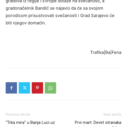
gradova iz regije i Evrope dolaze na svečanosti, a
gradonačelnik Bandić se najavio da će sa svojom
porodicom prisustvovati svečanosti i Grad Sarajevo će
biti njegov domaćin.
Trafika|Ba|Fena
Previous article
Next article
“Trka mira” u Banja Luci uz
Prvi mart: Devet stranaka