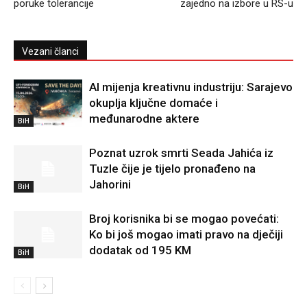
poruke tolerancije
zajedno na izbore u RS-u
Vezani članci
AI mijenja kreativnu industriju: Sarajevo
okuplja ključne domaće i
međunarodne aktere
BiH
Poznat uzrok smrti Seada Jahića iz
Tuzle čije je tijelo pronađeno na
Jahorini
BiH
Broj korisnika bi se mogao povećati:
Ko bi još mogao imati pravo na dječiji
dodatak od 195 KM
BiH