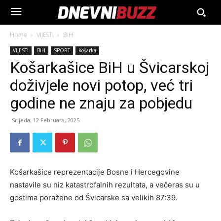
Home
VIJESTI
BiH
VIJESTI
BiH
SPORT
Košarka
Košarkašice BiH u Švicarskoj
doživjele novi potop, već tri
godine ne znaju za pobjedu
Srijeda, 12 Februara, 2025
Košarkašice reprezentacije Bosne i Hercegovine
nastavile su niz katastrofalnih rezultata, a večeras su u
gostima poražene od Švicarske sa velikih 87:39.