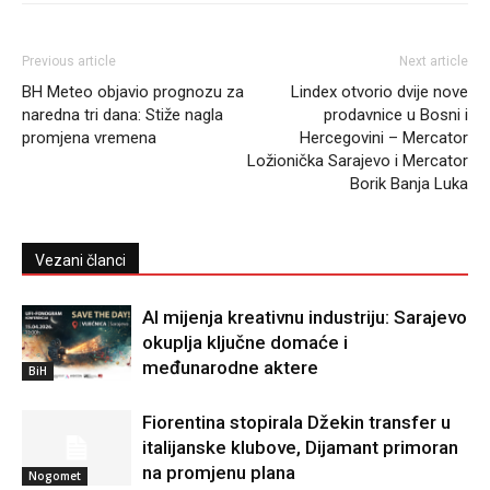
Previous article
Next article
BH Meteo objavio prognozu za
Lindex otvorio dvije nove
naredna tri dana: Stiže nagla
prodavnice u Bosni i
promjena vremena
Hercegovini – Mercator
Ložionička Sarajevo i Mercator
Borik Banja Luka
Vezani članci
AI mijenja kreativnu industriju: Sarajevo
okuplja ključne domaće i
međunarodne aktere
BiH
Fiorentina stopirala Džekin transfer u
italijanske klubove, Dijamant primoran
na promjenu plana
Nogomet