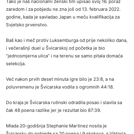
Tako je naš nacionalni ženski tim upisao svoj 16. poraz
zaredom i za pobjedu ne zna još od 13. februara 2022.
godine, kada je savladao Japan u meču kvalifikacija za
Svjetsko prvenstvo.
Baš kao i meč protiv Luksemburga od prije nekoliko dana,
i večerašnji duel u Švicarskoj od početka je bio
“jednosmjerna ulica” i na terenu se samo pitala domaća
selekcija.
Već nakon prvih deset minuta igre bilo je 23:8, a na
poluvremenu je Švicarska vodila s ogromnih 44:18.
Do kraja je Švicarska rutinski odradila posao i slavila sa
čak 48 poena razlike jer je rezultat bio 87:39.
Mlada 20-godišnja Stephanie Martinez nosila je
Švicarsku do pobjede sa 20 poena i 9 skokova, a Viktoria