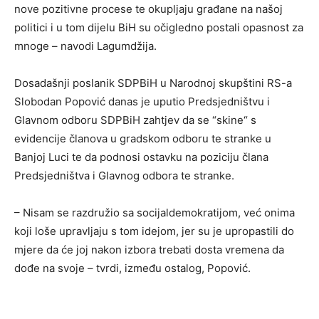
nove pozitivne procese te okupljaju građane na našoj
politici i u tom dijelu BiH su očigledno postali opasnost za
mnoge – navodi Lagumdžija.
Dosadašnji poslanik SDPBiH u Narodnoj skupštini RS-a
Slobodan Popović danas je uputio Predsjedništvu i
Glavnom odboru SDPBiH zahtjev da se “skine“ s
evidencije članova u gradskom odboru te stranke u
Banjoj Luci te da podnosi ostavku na poziciju člana
Predsjedništva i Glavnog odbora te stranke.
– Nisam se razdružio sa socijaldemokratijom, već onima
koji loše upravljaju s tom idejom, jer su je upropastili do
mjere da će joj nakon izbora trebati dosta vremena da
dođe na svoje – tvrdi, između ostalog, Popović.