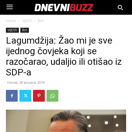
Home
VIJESTI
BiH
VIJESTI
BiH
Lagumdžija: Žao mi je sve
ijednog čovjeka koji se
razočarao, udaljio ili otišao iz
SDP-a
Utorak, 28 Januara, 2014