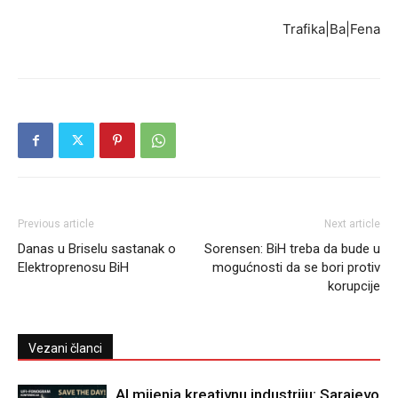
Trafika|Ba|Fena
Previous article
Next article
Danas u Briselu sastanak o
Sorensen: BiH treba da bude u
Elektroprenosu BiH
mogućnosti da se bori protiv
korupcije
Vezani članci
AI mijenja kreativnu industriju: Sarajevo