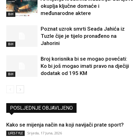
okuplja ključne domaće i
međunarodne aktere
BiH
Poznat uzrok smrti Seada Jahića iz
Tuzle čije je tijelo pronađeno na
Jahorini
BiH
Broj korisnika bi se mogao povećati:
Ko bi još mogao imati pravo na dječiji
dodatak od 195 KM
BiH
POSLJEDNJE OBJAVLJENO
Kako se mijenja način na koji navijači prate sport?
Srijeda, 17 Juna, 2026
LIFESTYLE