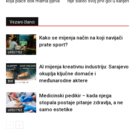
koja plače dok mama pjeva
nije slavio svoj prvi gol u karijeri
Vezani članci
Kako se mijenja način na koji navijači
prate sport?
LIFESTYLE
AI mijenja kreativnu industriju: Sarajevo
okuplja ključne domaće i
međunarodne aktere
BiH
Medicinski pedikir – kada njega
stopala postaje pitanje zdravlja, a ne
samo estetike
LIFESTYLE