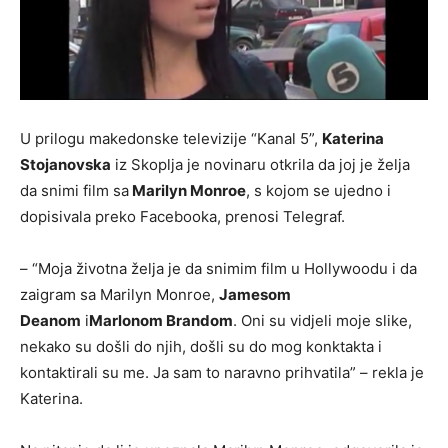
U prilogu makedonske televizije “Kanal 5”,
Katerina
Stojanovska
iz Skoplja je novinaru otkrila da joj je želja
da snimi film sa
Marilyn Monroe
, s kojom se ujedno i
dopisivala preko Facebooka, prenosi Telegraf.
– “Moja životna želja je da snimim film u Hollywoodu i da
zaigram sa Marilyn Monroe,
Jamesom
Deanom
i
Marlonom Brandom
. Oni su vidjeli moje slike,
nekako su došli do njih, došli su do mog konktakta i
kontaktirali su me. Ja sam to naravno prihvatila” – rekla je
Katerina.