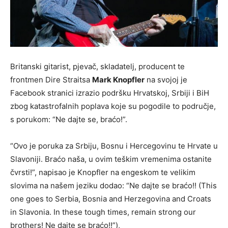
Britanski gitarist, pjevač, skladatelj, producent te
frontmen Dire Straitsa
Mark Knopfler
na svojoj je
Facebook stranici izrazio podršku Hrvatskoj, Srbiji i BiH
zbog katastrofalnih poplava koje su pogodile to područje,
s porukom: “Ne dajte se, braćo!”.
“Ovo je poruka za Srbiju, Bosnu i Hercegovinu te Hrvate u
Slavoniji. Braćo naša, u ovim teškim vremenima ostanite
čvrsti!”, napisao je Knopfler na engeskom te velikim
slovima na našem jeziku dodao: “Ne dajte se braćo!! (This
one goes to Serbia, Bosnia and Herzegovina and Croats
in Slavonia. In these tough times, remain strong our
brothers! Ne dajte se braćo!!”),