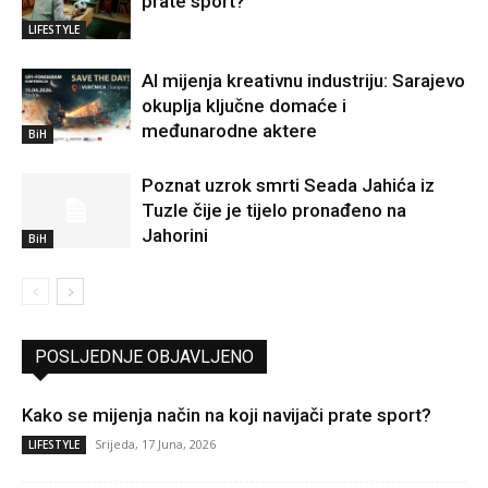
prate sport?
LIFESTYLE
AI mijenja kreativnu industriju: Sarajevo
okuplja ključne domaće i
međunarodne aktere
BiH
Poznat uzrok smrti Seada Jahića iz
Tuzle čije je tijelo pronađeno na
Jahorini
BiH
POSLJEDNJE OBJAVLJENO
Kako se mijenja način na koji navijači prate sport?
Srijeda, 17 Juna, 2026
LIFESTYLE