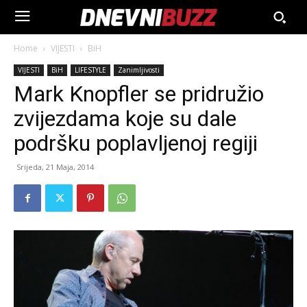
Home
VIJESTI
BiH
VIJESTI
BiH
LIFESTYLE
Zanimljivosti
Mark Knopfler se pridružio
zvijezdama koje su dale
podršku poplavljenoj regiji
Srijeda, 21 Maja, 2014