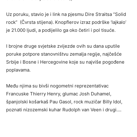
Uz poruku, stavio je i link na pjesmu Dire Straitsa “Solid
rock” (Čvrsta stijena). Knopflerov izraz podrške ‘lajkalo’
je 21.000 ljudi, a podijelilo ga oko četiri i pol tisuće.
I brojne druge svjetske zvijezde ovih su dana uputile
poruke potpore stanovništvu zemalja regije, najčešće
Srbije i Bosne i Hercegovine koje su najviše pogođene
poplavama.
Među njima su bivši nogometni reprezentativac
Francuske Thierry Henry, glumac Josh Duhamel,
španjolski košarkaš Pau Gasol, rock muzičar Billy Idol,
poznati nizozemski kuhar Rudolph van Veen i drugi….