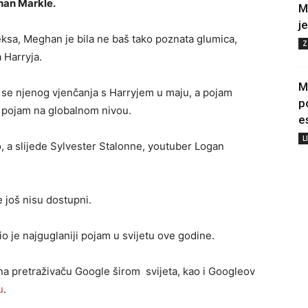
han Markle.
M
j
eksa, Meghan je bila ne baš tako poznata glumica,
Z
 Harryja.
M
 se njenog vjenčanja s Harryjem u maju, a pojam
p
ji pojam na globalnom nivou.
e
L
, a slijede Sylvester Stalonne, youtuber Logan
 još nisu dostupni.
o je najguglaniji pojam u svijetu ove godine.
na pretraživaču Google širom svijeta, kao i Googleov
u
.