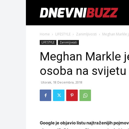
Home
LIFESTYLE
Zanimljivosti
Meghan Markle je
LIFESTYLE
Zanimljivosti
Meghan Markle je
osoba na svijetu
Utorak, 18 Decembra, 2018
Google je objavio listu najtraženijih pojmo