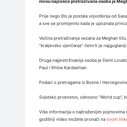
nivou najčešće pretraživana osoba je Meg
Prije nego što je postala vojvotkinja od Sas
a sve se promijenilo kada je upoznala princa
Većina pretraživanja vezana za Meghan tiču
“kraljevsko vjenčanje” četvrti je najguglani
Druga najpretrživanija osoba je Demi Lovato
Paul i Khloe Kardashian.
Podaci o pretragama iz Bosne i Hercegovine
Svjetsko prvenstvo, odnosno “World cup”, bi
Više informacija o najtraženijim pojmovima 
godišnji video možete pronaći na
ovom link