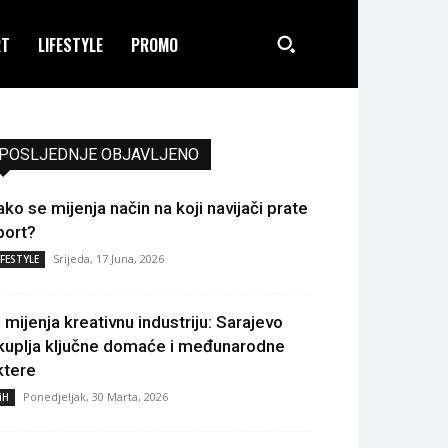
RT
LIFESTYLE
PROMO
POSLJEDNJE OBJAVLJENO
ako se mijenja način na koji navijači prate
port?
Srijeda, 17 Juna, 2026
IFESTYLE
I mijenja kreativnu industriju: Sarajevo
kuplja ključne domaće i međunarodne
ktere
Ponedjeljak, 30 Marta, 2026
iH