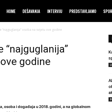
HOME
DEŠAVANJA
INTERVJU
PREDSTAVLJAMO
SPO
 “najguglanija” osoba na svijetu ove godine
 “najguglanija”
K
 ove godine
s
L
A
o
a
B
va, osoba i događaja u 2018. godini, a na globalnom