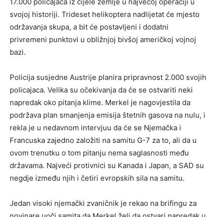
17.000 policajaca iz cijele zemlje u najvećoj operaciji u
svojoj historiji. Trideset helikoptera nadlijetat će mjesto
održavanja skupa, a bit će postavljeni i dodatni
privremeni punktovi u obližnjoj bivšoj američkoj vojnoj
bazi.
Policija susjedne Austrije planira pripravnost 2.000 svojih
policajaca. Velika su očekivanja da će se ostvariti neki
napredak oko pitanja klime. Merkel je nagovjestila da
podržava plan smanjenja emisija štetnih gasova na nulu, i
rekla je u nedavnom intervjuu da će se Njemačka i
Francuska zajedno založiti na samitu G-7 za to, ali da u
ovom trenutku o tom pitanju nema saglasnosti među
državama. Najveći protivnici su Kanada i Japan, a SAD su
negdje između njih i četiri evropskih sila na samitu.
Jedan visoki njemački zvaničnik je rekao na brifingu za
novinare uoči samita da Merkel želi da ostvari napredak u