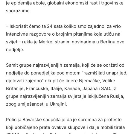
je epidemija ebole, globalni ekonomski rast i trgovinske
sporazume.
– Iskoristit ćemo ta 24 sata koliko smo zajedno, za vrlo
intenzivne razgovore o brojnim pitanjima koja utiču na
svijet – rekla je Merkel stranim novinarima u Berlinu ove
nedjelje.
Samit grupe najrazvijenijih zemalja, koji će se održati od
nedjelje do ponedjeljka pod motom “razmišljati unaprijed,
djelovati zajedno” okupit će lidere Njemačke, Velike
Britanije, Francuske, Italije, Kanade, Japana i SAD. Iz
grupe najrazvijenijih zemalja svijeta je isključena Rusija,
zbog umiješanosti u Ukrajini.
Policija Bavarske saopćila je da je spremna za proteste
koji uobičajeno prate ovakve skupove i da je mobilizirala