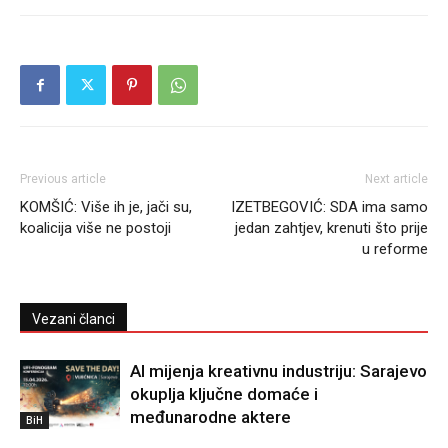
Previous article
Next article
KOMŠIĆ: Više ih je, jači su,
IZETBEGOVIĆ: SDA ima samo
koalicija više ne postoji
jedan zahtjev, krenuti što prije
u reforme
Vezani članci
AI mijenja kreativnu industriju: Sarajevo
okuplja ključne domaće i
međunarodne aktere
BiH