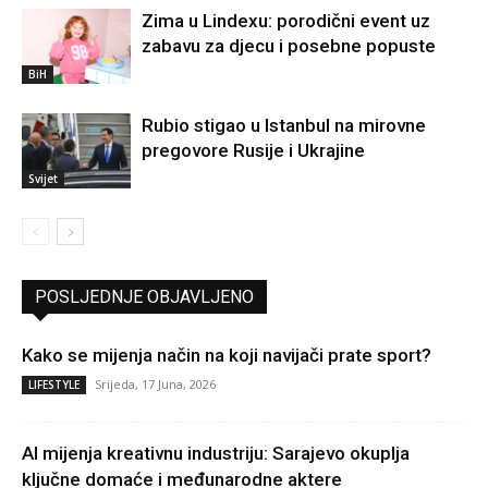
Zima u Lindexu: porodični event uz
zabavu za djecu i posebne popuste
BiH
Rubio stigao u Istanbul na mirovne
pregovore Rusije i Ukrajine
Svijet
POSLJEDNJE OBJAVLJENO
Kako se mijenja način na koji navijači prate sport?
Srijeda, 17 Juna, 2026
LIFESTYLE
AI mijenja kreativnu industriju: Sarajevo okuplja
ključne domaće i međunarodne aktere