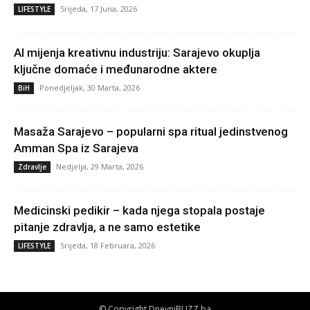
Srijeda, 17 Juna, 2026
LIFESTYLE
AI mijenja kreativnu industriju: Sarajevo okuplja
ključne domaće i međunarodne aktere
Ponedjeljak, 30 Marta, 2026
BiH
Masaža Sarajevo – popularni spa ritual jedinstvenog
Amman Spa iz Sarajeva
Nedjelja, 29 Marta, 2026
Zdravlje
Medicinski pedikir – kada njega stopala postaje
pitanje zdravlja, a ne samo estetike
Srijeda, 18 Februara, 2026
LIFESTYLE
© Copyright DnevniBUZZ.ba