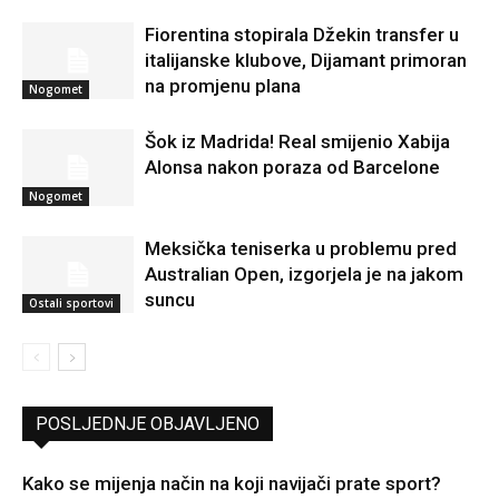
Fiorentina stopirala Džekin transfer u
italijanske klubove, Dijamant primoran
na promjenu plana
Nogomet
Šok iz Madrida! Real smijenio Xabija
Alonsa nakon poraza od Barcelone
Nogomet
Meksička teniserka u problemu pred
Australian Open, izgorjela je na jakom
suncu
Ostali sportovi
POSLJEDNJE OBJAVLJENO
Kako se mijenja način na koji navijači prate sport?