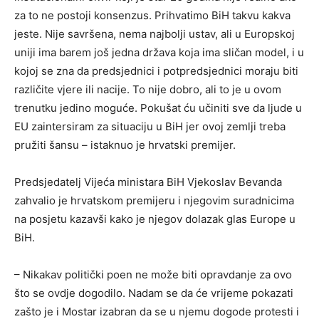
za to ne postoji konsenzus. Prihvatimo BiH takvu kakva
jeste. Nije savršena, nema najbolji ustav, ali u Europskoj
uniji ima barem još jedna država koja ima sličan model, i u
kojoj se zna da predsjednici i potpredsjednici moraju biti
različite vjere ili nacije. To nije dobro, ali to je u ovom
trenutku jedino moguće. Pokušat ću učiniti sve da ljude u
EU zaintersiram za situaciju u BiH jer ovoj zemlji treba
pružiti šansu – istaknuo je hrvatski premijer.
Predsjedatelj Vijeća ministara BiH Vjekoslav Bevanda
zahvalio je hrvatskom premijeru i njegovim suradnicima
na posjetu kazavši kako je njegov dolazak glas Europe u
BiH.
– Nikakav politički poen ne može biti opravdanje za ovo
što se ovdje dogodilo. Nadam se da će vrijeme pokazati
zašto je i Mostar izabran da se u njemu dogode protesti i