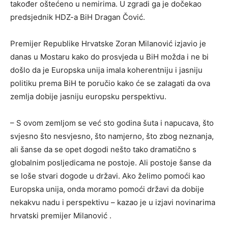
također oštećeno u nemirima. U zgradi ga je dočekao
predsjednik HDZ-a BiH Dragan Čović.
Premijer Republike Hrvatske Zoran Milanović izjavio je
danas u Mostaru kako do prosvjeda u BiH možda i ne bi
došlo da je Europska unija imala koherentniju i jasniju
politiku prema BiH te poručio kako će se zalagati da ova
zemlja dobije jasniju europsku perspektivu.
– S ovom zemljom se već sto godina šuta i napucava, što
svjesno što nesvjesno, što namjerno, što zbog neznanja,
ali šanse da se opet dogodi nešto tako dramatično s
globalnim posljedicama ne postoje. Ali postoje šanse da
se loše stvari dogode u državi. Ako želimo pomoći kao
Europska unija, onda moramo pomoći državi da dobije
nekakvu nadu i perspektivu – kazao je u izjavi novinarima
hrvatski premijer Milanović .