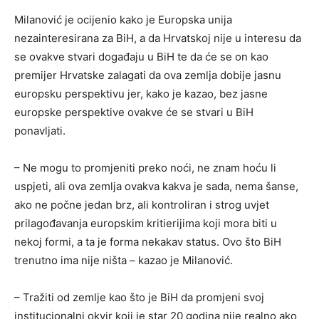
Milanović je ocijenio kako je Europska unija
nezainteresirana za BiH, a da Hrvatskoj nije u interesu da
se ovakve stvari događaju u BiH te da će se on kao
premijer Hrvatske zalagati da ova zemlja dobije jasnu
europsku perspektivu jer, kako je kazao, bez jasne
europske perspektive ovakve će se stvari u BiH
ponavljati.
– Ne mogu to promjeniti preko noći, ne znam hoću li
uspjeti, ali ova zemlja ovakva kakva je sada, nema šanse,
ako ne počne jedan brz, ali kontroliran i strog uvjet
prilagođavanja europskim kritierijima koji mora biti u
nekoj formi, a ta je forma nekakav status. Ovo što BiH
trenutno ima nije ništa – kazao je Milanović.
– Tražiti od zemlje kao što je BiH da promjeni svoj
institucionalni okvir koji je star 20 godina nije realno ako