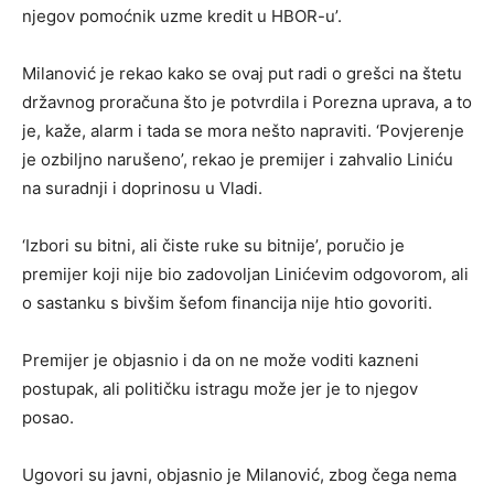
njegov pomoćnik uzme kredit u HBOR-u’.
Milanović je rekao kako se ovaj put radi o grešci na štetu
državnog proračuna što je potvrdila i Porezna uprava, a to
je, kaže, alarm i tada se mora nešto napraviti. ‘Povjerenje
je ozbiljno narušeno’, rekao je premijer i zahvalio Liniću
na suradnji i doprinosu u Vladi.
‘Izbori su bitni, ali čiste ruke su bitnije’, poručio je
premijer koji nije bio zadovoljan Linićevim odgovorom, ali
o sastanku s bivšim šefom financija nije htio govoriti.
Premijer je objasnio i da on ne može voditi kazneni
postupak, ali političku istragu može jer je to njegov
posao.
Ugovori su javni, objasnio je Milanović, zbog čega nema