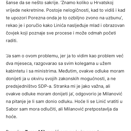
šanse da se nešto sakrije. ‘Znamo koliko u Hrvatskoj
vrijede nekretnine. Postoje nelogičnosti, kad to vidiš i kad
te upozori Porezna onda je to ozbiljno zvono na uzbunu’,
rekao je i poručio kako Linića nasljeđuje mlad i obrazovan
čovjek koji poznaje sve procese i može odmah početi
raditi.
‘Ja sam o ovom problemu, jer ja to vidim kao problem već
dva mjeseca, razgovarao sa svim kolegama u užem
kabintetu i sa ministrima. Međutim, ovakve odluke moram
donijeti ja u okviru svojih zakonskih mogućnosti, a ne
predsjedništvo SDP-a. Stranka mi je jako važna, ali
ovakve odluke moram donijeti ja’, odgovorio je Milanović
na pitanje je li sam donio odluku. Hoće li se Linić vratiti u
Sabor sam mora odlučiti, ali Milanović pretpostavlja da
hoće.