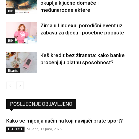
okuplja ključne domaće i
međunarodne aktere
BiH
Zima u Lindexu: porodični event uz
zabavu za djecu i posebne popuste
BiH
Keš kredit bez žiranata: kako banke
procenjuju platnu sposobnost?
Biznis
POSLJEDNJE OBJAVLJENO
Kako se mijenja način na koji navijači prate sport?
Srijeda, 17 Juna, 2026
LIFESTYLE