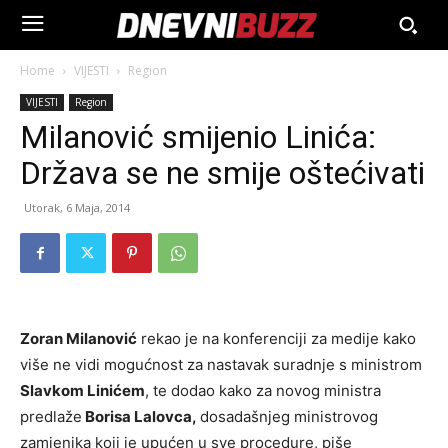
Home
VIJESTI
Region
VIJESTI
Region
Milanović smijenio Linića:
Država se ne smije oštećivati
Utorak, 6 Maja, 2014
Zoran Milanović
rekao je na konferenciji za medije kako
više ne vidi mogućnost za nastavak suradnje s ministrom
Slavkom Linićem
, te dodao kako za novog ministra
predlaže
Borisa Lalovca,
dosadašnjeg ministrovog
zamjenika koji je upućen u sve procedure, piše