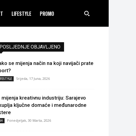
RT
LIFESTYLE
PROMO
POSLJEDNJE OBJAVLJENO
ako se mijenja način na koji navijači prate
port?
Srijeda, 17 Juna, 2026
IFESTYLE
I mijenja kreativnu industriju: Sarajevo
kuplja ključne domaće i međunarodne
ktere
Ponedjeljak, 30 Marta, 2026
iH