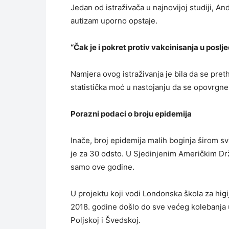
Jedan od istraživača u najnovijoj studiji, An
autizam uporno opstaje.
“Čak je i pokret protiv vakcinisanja u poslj
Namjera ovog istraživanja je bila da se pr
statistička moć u nastojanju da se opovrgn
Porazni podaci o broju epidemija
Inače, broj epidemija malih boginja širom s
je za 30 odsto. U Sjedinjenim Američkim Dr
samo ove godine.
U projektu koji vodi Londonska škola za hig
2018. godine došlo do sve većeg kolebanja u
Poljskoj i Švedskoj.