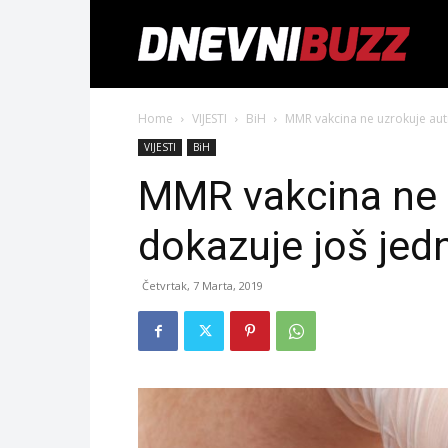
Home
VIJESTI
BiH
MMR vakcina ne uzrokuje auti
VIJESTI
BiH
MMR vakcina ne 
dokazuje još jedn
Četvrtak, 7 Marta, 2019