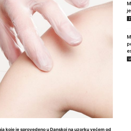
M
j
Z
M
p
e
L
vanja koje je sprovedeno u Danskoj na uzorku većem od