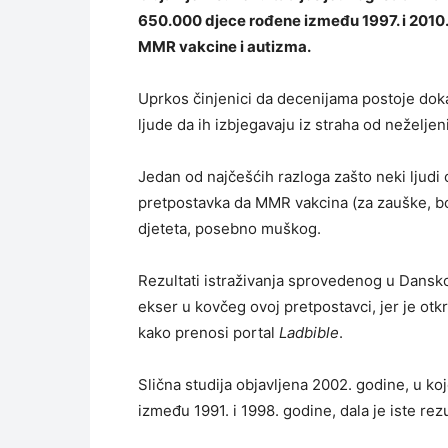
650.000 djece rođene između 1997. i 2010.
MMR vakcine i autizma.
Uprkos činjenici da decenijama postoje dokazi
ljude da ih izbjegavaju iz straha od neželjen
Jedan od najčešćih razloga zašto neki ljudi
pretpostavka da MMR vakcina (za zauške, b
djeteta, posebno muškog.
Rezultati istraživanja sprovedenog u Dansk
ekser u kovčeg ovoj pretpostavci, jer je otk
kako prenosi portal
Ladbible
.
Slična studija objavljena 2002. godine, u k
između 1991. i 1998. godine, dala je iste rezu