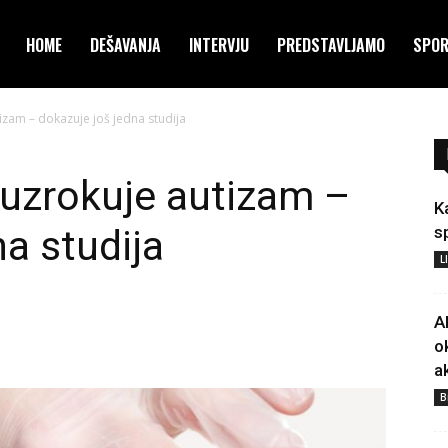
HOME
DEŠAVANJA
INTERVJU
PREDSTAVLJAMO
SPO
zam – dokazuje još jedna studija
uzrokuje autizam –
K
a studija
s
L
A
o
a
B