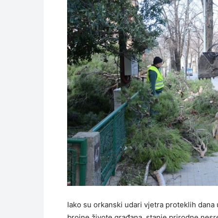
Iako su orkanski udari vjetra proteklih dana
brojne živote građana, stanje prirodne nesre