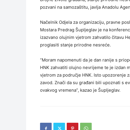
pozvani na samozaštitu, javlja Anadolu Agen
Načelnik Odjela za organizaciju, pravne posl
Mostara Predrag Šupljeglav je na konferenci
izazvano olujnim vjetrom zahvatilo čitavu He
proglasiti stanje prirodne nesreće.
“Moram napomenuti da je dan ranije s priop
HNK zahvatiti olujno nevrijeme te je izdan 
vjetrom za područje HNK. Isto upozorenje z
zavod. Znači da su građani bili upoznati s 
ovakvog vremena”, kazao je Šupljeglav.