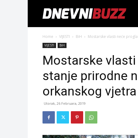
Home
VIJESTI
BiH
Mostarske vlasti neće progla
VIJESTI
BiH
Mostarske vlasti 
stanje prirodne 
orkanskog vjetra
Utorak, 26 Februara, 2019