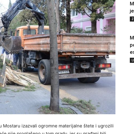
M
j
Z
M
p
e
L
 u Mostaru izazvali ogromne materijalne štete i ugrozili
će nije proglašeno u tom gradu, jer su građani bili