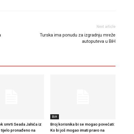
Next article
a
Turska ima ponudu za izgradnju mreže
autoputeva u BiH
BiH
k smrti Seada Jahića iz
Broj korisnika bi se mogao povećati:
e tijelo pronađeno na
Ko bi još mogao imati pravo na