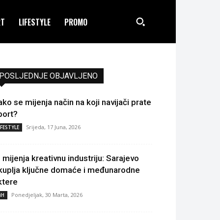
RT
LIFESTYLE
PROMO
POSLJEDNJE OBJAVLJENO
ako se mijenja način na koji navijači prate
port?
Srijeda, 17 Juna, 2026
IFESTYLE
I mijenja kreativnu industriju: Sarajevo
kuplja ključne domaće i međunarodne
ktere
Ponedjeljak, 30 Marta, 2026
iH