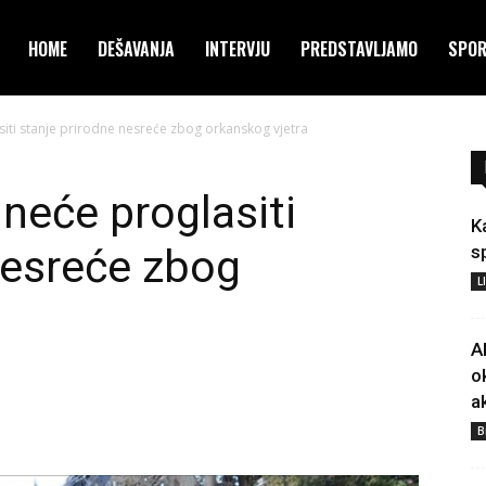
HOME
DEŠAVANJA
INTERVJU
PREDSTAVLJAMO
SPO
siti stanje prirodne nesreće zbog orkanskog vjetra
neće proglasiti
K
nesreće zbog
s
L
A
o
a
B