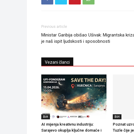
Previous article
Ministar Garibija obišao Ušivak: Migrantska kriz
je naš ispit ljudskosti i sposobnosti
Vezani članci
BiH
BiH
AI mijenja kreativnu industriju:
Poznat uzro
Sarajevo okuplja ključne domaće i
Tuzle čije j