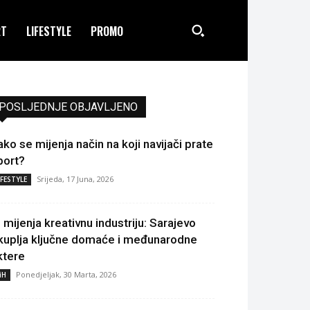
RT
LIFESTYLE
PROMO
POSLJEDNJE OBJAVLJENO
ako se mijenja način na koji navijači prate
port?
Srijeda, 17 Juna, 2026
IFESTYLE
I mijenja kreativnu industriju: Sarajevo
kuplja ključne domaće i međunarodne
ktere
Ponedjeljak, 30 Marta, 2026
iH