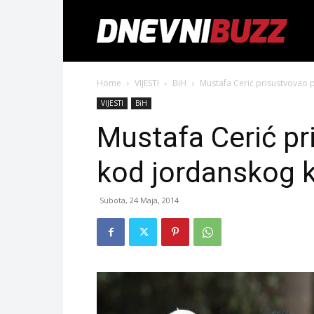
Home
VIJESTI
BiH
Mustafa Cerić prisustvovao p
VIJESTI
BiH
Mustafa Cerić pr
kod jordanskog k
Subota, 24 Maja, 2014