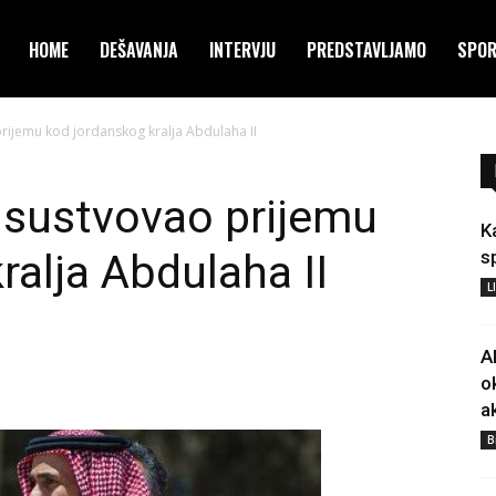
HOME
DEŠAVANJA
INTERVJU
PREDSTAVLJAMO
SPO
rijemu kod jordanskog kralja Abdulaha II
isustvovao prijemu
K
ralja Abdulaha II
s
L
A
o
a
B