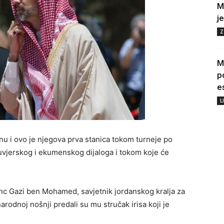
M
j
Z
M
p
e
L
u i ovo je njegova prva stanica tokom turneje po
uvjerskog i ekumenskog dijaloga i tokom koje će
inc Gazi ben Mohamed, savjetnik jordanskog kralja za
narodnoj nošnji predali su mu stručak irisa koji je