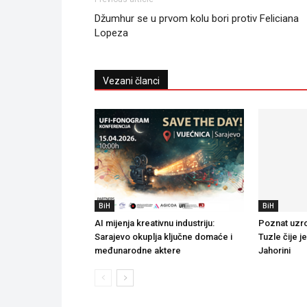
Džumhur se u prvom kolu bori protiv Feliciana
Lopeza
Vezani članci
BiH
BiH
AI mijenja kreativnu industriju:
Poznat uzro
Sarajevo okuplja ključne domaće i
Tuzle čije j
međunarodne aktere
Jahorini