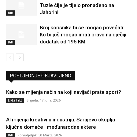
Tuzle čije je tijelo pronađeno na
Jahorini
BiH
Broj korisnika bi se mogao povećati:
Ko bi još mogao imati pravo na dječiji
dodatak od 195 KM
BiH
POSLJEDNJE OBJAVLJENO
Kako se mijenja način na koji navijači prate sport?
Srijeda, 17 Juna, 2026
LIFESTYLE
AI mijenja kreativnu industriju: Sarajevo okuplja
ključne domaće i međunarodne aktere
Ponedjeljak, 30 Marta, 2026
BiH