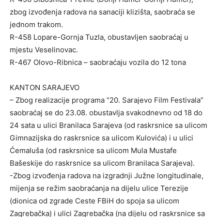
zbog izvođenja radova na sanaciji klizišta, saobraća se
jednom trakom.
R-458 Lopare-Gornja Tuzla, obustavljen saobraćaj u
mjestu Veselinovac.
R-467 Olovo-Ribnica – saobraćaju vozila do 12 tona
KANTON SARAJEVO
– Zbog realizacije programa “20. Sarajevo Film Festivala”
saobraćaj se do 23.08. obustavlja svakodnevno od 18 do
24 sata u ulici Branilaca Sarajeva (od raskrsnice sa ulicom
Gimnazijska do raskrsnice sa ulicom Kulovića) i u ulici
Ćemaluša (od raskrsnice sa ulicom Mula Mustafe
Bašeskije do raskrsnice sa ulicom Branilaca Sarajeva).
-Zbog izvođenja radova na izgradnji Južne longitudinale,
mijenja se režim saobraćanja na dijelu ulice Terezije
(dionica od zgrade Ceste FBiH do spoja sa ulicom
Zagrebačka) i ulici Zagrebačka (na dijelu od raskrsnice sa