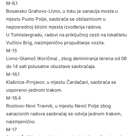
M-6.1
Bosansko Grahovo-Livno, u toku je sanacija mosta u
mjestu Pusto Polje, saobraća se obilaznicom u
neposrednoj blizini mjesta izvođenja radova.
U Tomislavgradu, radovi na priključnoj cesti na lokalitetu
Vučilov Brig, naizmjenično propuštanje vozila.
M-15
Livno-Glamoč (Koričina) , zbog deminiranja terena od 08
do 14 sati polusatne obustave saobraćaja.
M-16.1
Klašnice-Prnjavor, u mjestu Čardačani, saobraća se
usporeno-jednom trakom.
M-16.4
Rostovo-Novi Travnik, u mjestu Nević Polje zbog
sanacionih radova saobraćaj se odvija jednom trakom,
naizmjenično.
M-17