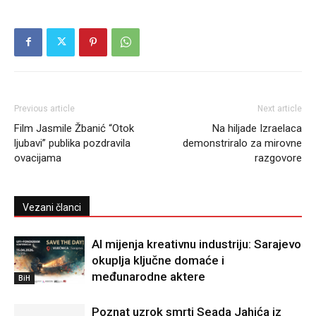
Previous article
Next article
Film Jasmile Žbanić “Otok
Na hiljade Izraelaca
ljubavi” publika pozdravila
demonstriralo za mirovne
ovacijama
razgovore
Vezani članci
AI mijenja kreativnu industriju: Sarajevo
okuplja ključne domaće i
međunarodne aktere
BiH
Poznat uzrok smrti Seada Jahića iz