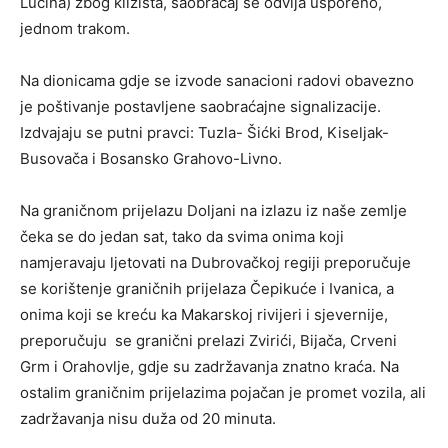
Lučina) zbog klizišta, saobraćaj se odvija usporeno,
jednom trakom.
Na dionicama gdje se izvode sanacioni radovi obavezno
je poštivanje postavljene saobraćajne signalizacije.
Izdvajaju se putni pravci: Tuzla- Šićki Brod, Kiseljak-
Busovača i Bosansko Grahovo-Livno.
Na graničnom prijelazu Doljani na izlazu iz naše zemlje
čeka se do jedan sat, tako da svima onima koji
namjeravaju ljetovati na Dubrovačkoj regiji preporučuje
se korištenje graničnih prijelaza Čepikuće i Ivanica, a
onima koji se kreću ka Makarskoj rivijeri i sjevernije,
preporučuju se granični prelazi Zvirići, Bijača, Crveni
Grm i Orahovlje, gdje su zadržavanja znatno kraća. Na
ostalim graničnim prijelazima pojačan je promet vozila, ali
zadržavanja nisu duža od 20 minuta.