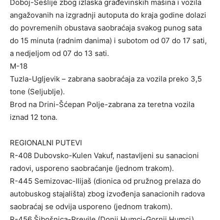
Doboj-Šešlije zbog izlaska građevinskih mašina i vozila
angažovanih na izgradnji autoputa do kraja godine dolazi
do povremenih obustava saobraćaja svakog punog sata
do 15 minuta (radnim danima) i subotom od 07 do 17 sati,
a nedjeljom od 07 do 13 sati.
M-18
Tuzla-Ugljevik – zabrana saobraćaja za vozila preko 3,5
tone (Seljublje).
Brod na Drini-Šćepan Polje-zabrana za teretna vozila
iznad 12 tona.
REGIONALNI PUTEVI
R-408 Dubovsko-Kulen Vakuf, nastavljeni su sanacioni
radovi, usporeno saobraćanje (jednom trakom).
R-445 Semizovac-Ilijaš (dionica od pružnog prelaza do
autobuskog stajališta) zbog izvođenja sanacionih radova
saobraćaj se odvija usporeno (jednom trakom).
R-456 Šibošnica-Previle (Donji Humci-Gornji Humci),