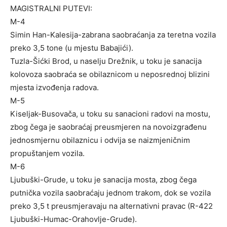
MAGISTRALNI PUTEVI:
M-4
Simin Han-Kalesija-zabrana saobraćanja za teretna vozila
preko 3,5 tone (u mjestu Babajići).
Tuzla-Šićki Brod, u naselju Drežnik, u toku je sanacija
kolovoza saobraća se obilaznicom u neposrednoj blizini
mjesta izvođenja radova.
M-5
Kiseljak-Busovača, u toku su sanacioni radovi na mostu,
zbog čega je saobraćaj preusmjeren na novoizgrađenu
jednosmjernu obilaznicu i odvija se naizmjeničnim
propuštanjem vozila.
M-6
Ljubuški-Grude, u toku je sanacija mosta, zbog čega
putnička vozila saobraćaju jednom trakom, dok se vozila
preko 3,5 t preusmjeravaju na alternativni pravac (R-422
Ljubuški-Humac-Orahovlje-Grude).