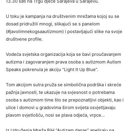
13.30 sati na Trgu djece Sarajeva u Sarajevu.
U toku je kampanja na društvenim mrežama kojoj su se
dosad pridružili mnogi, slikajući se s panelom
(#javolimnekogsaautizmom) i postavljajući slike na svoje
društvene profile.
Vodeća svjetska organizacija koja se bavi proučavanjem
autizma i zagovaranjem prava osoba s autizmom Autism
Speaks pokrenula je akciju “Light It Up Blue”.
Tom akcijom sutra pruža se simbolična podrška i skreće
pažnja javnosti, te ukazuje na svjesnost o potrebama
osoba s autizmom time što se prepoznatljivi objekti, kao i
ulice i domovi u gradovima širom svijeta osvjetljavaju
plavom svjetlošću, nosi se plava odjeća, vrpce…
Iz Udruženja Mreža BiH “Autizam danas” apeliraju na