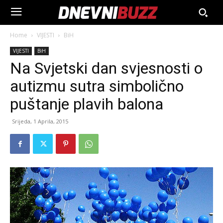
Home
VIJESTI
BiH
VIJESTI
BiH
Na Svjetski dan svjesnosti o
autizmu sutra simbolično
puštanje plavih balona
Srijeda, 1 Aprila, 2015