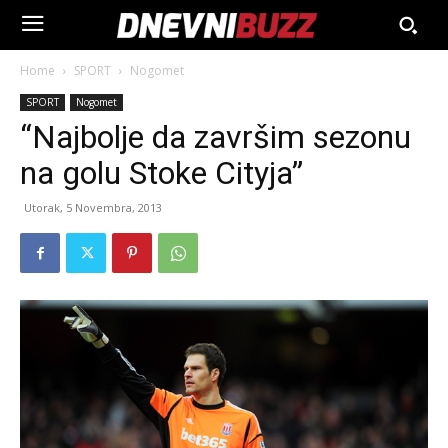
Home
SPORT
Nogomet
SPORT
Nogomet
“Najbolje da završim sezonu
na golu Stoke Cityja”
Utorak, 5 Novembra, 2013