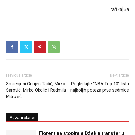
Trafika|Ba
Previous article
Next article
Smijenjeni Ognjen Tadić, Mirko
Pogledajte “NBA Top 10” listu
Šarović, Mirko Okolić i Radmila
najboljih poteza prve sedmice
Mitrović
Vezani članci
Fiorentina stopirala Džekin transfer u