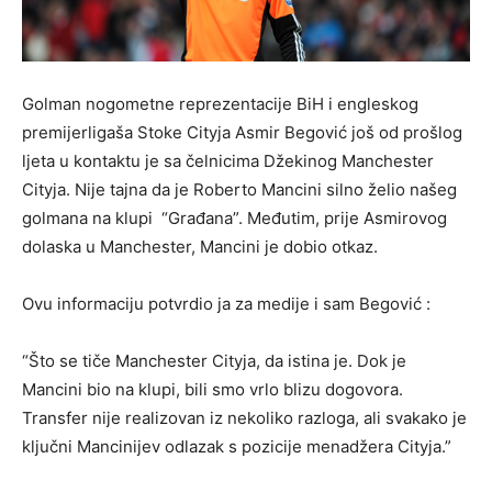
Golman nogometne reprezentacije BiH i engleskog
premijerligaša Stoke Cityja Asmir Begović još od prošlog
ljeta u kontaktu je sa čelnicima Džekinog Manchester
Cityja. Nije tajna da je Roberto Mancini silno želio našeg
golmana na klupi “Građana”. Međutim, prije Asmirovog
dolaska u Manchester, Mancini je dobio otkaz.
Ovu informaciju potvrdio ja za medije i sam Begović :
“Što se tiče Manchester Cityja, da istina je. Dok je
Mancini bio na klupi, bili smo vrlo blizu dogovora.
Transfer nije realizovan iz nekoliko razloga, ali svakako je
ključni Mancinijev odlazak s pozicije menadžera Cityja.”