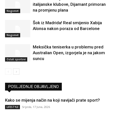
italijanske klubove, Dijamant primoran
na promjenu plana
Nogomet
Šok iz Madrida! Real smijenio Xabija
Alonsa nakon poraza od Barcelone
Nogomet
Meksička teniserka u problemu pred
Australian Open, izgorjela je na jakom
suncu
Ostali sportovi
POSLJEDNJE OBJAVLJENO
Kako se mijenja način na koji navijači prate sport?
Srijeda, 17 Juna, 2026
LIFESTYLE