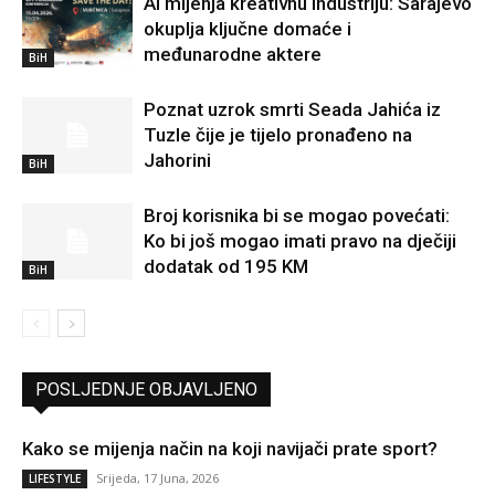
AI mijenja kreativnu industriju: Sarajevo
okuplja ključne domaće i
međunarodne aktere
BiH
Poznat uzrok smrti Seada Jahića iz
Tuzle čije je tijelo pronađeno na
Jahorini
BiH
Broj korisnika bi se mogao povećati:
Ko bi još mogao imati pravo na dječiji
dodatak od 195 KM
BiH
POSLJEDNJE OBJAVLJENO
Kako se mijenja način na koji navijači prate sport?
Srijeda, 17 Juna, 2026
LIFESTYLE