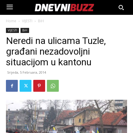
Home
VIJESTI
BiH
VIJESTI
BiH
Neredi na ulicama Tuzle,
građani nezadovoljni
situacijom u kantonu
Srijeda, 5 Februara, 2014