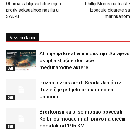
Obama zahtijeva hitne mjere
Phillip Morris na tržište
protiv seksualnog nasilja u
izbacuje cigarete sa
SAD-u
marihuanom
Vezani članci
AI mijenja kreativnu industriju: Sarajevo
okuplja ključne domaće i
međunarodne aktere
BiH
Poznat uzrok smrti Seada Jahića iz
Tuzle čije je tijelo pronađeno na
Jahorini
BiH
Broj korisnika bi se mogao povećati:
Ko bi još mogao imati pravo na dječiji
dodatak od 195 KM
BiH