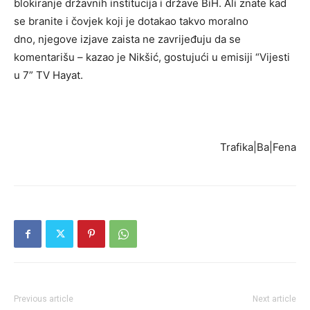
blokiranje državnih institucija i države BiH. Ali znate kad
se branite i čovjek koji je dotakao takvo moralno
dno, njegove izjave zaista ne zavrijeđuju da se
komentarišu – kazao je Nikšić, gostujući u emisiji “Vijesti
u 7” TV Hayat.
Trafika|Ba|Fena
Previous article
Next article