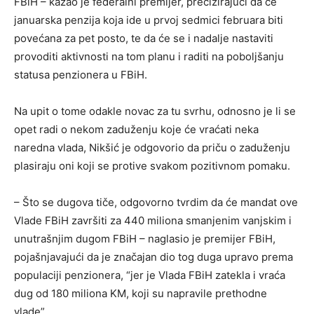
FBiH – kazao je federalni premijer, precizirajući da će
januarska penzija koja ide u prvoj sedmici februara biti
povećana za pet posto, te da će se i nadalje nastaviti
provoditi aktivnosti na tom planu i raditi na poboljšanju
statusa penzionera u FBiH.
Na upit o tome odakle novac za tu svrhu, odnosno je li se
opet radi o nekom zaduženju koje će vraćati neka
naredna vlada, Nikšić je odgovorio da priču o zaduženju
plasiraju oni koji se protive svakom pozitivnom pomaku.
– Što se dugova tiče, odgovorno tvrdim da će mandat ove
Vlade FBiH završiti za 440 miliona smanjenim vanjskim i
unutrašnjim dugom FBiH – naglasio je premijer FBiH,
pojašnjavajući da je značajan dio tog duga upravo prema
populaciji penzionera, “jer je Vlada FBiH zatekla i vraća
dug od 180 miliona KM, koji su napravile prethodne
vlade”.