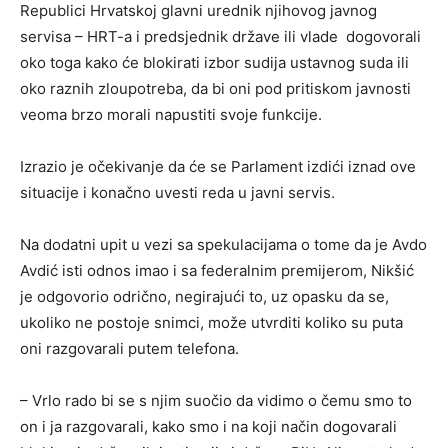
Republici Hrvatskoj glavni urednik njihovog javnog
servisa – HRT-a i predsjednik države ili vlade dogovorali
oko toga kako će blokirati izbor sudija ustavnog suda ili
oko raznih zloupotreba, da bi oni pod pritiskom javnosti
veoma brzo morali napustiti svoje funkcije.
Izrazio je očekivanje da će se Parlament izdići iznad ove
situacije i konačno uvesti reda u javni servis.
Na dodatni upit u vezi sa spekulacijama o tome da je Avdo
Avdić isti odnos imao i sa federalnim premijerom, Nikšić
je odgovorio odrično, negirajući to, uz opasku da se,
ukoliko ne postoje snimci, može utvrditi koliko su puta
oni razgovarali putem telefona.
– Vrlo rado bi se s njim suočio da vidimo o čemu smo to
on i ja razgovarali, kako smo i na koji način dogovarali