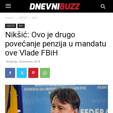
Home
VIJESTI
BiH
VIJESTI
BiH
Nikšić: Ovo je drugo
povećanje penzija u mandatu
ove Vlade FBiH
Nedjelja, 26 Januara, 2014