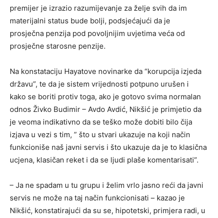
premijer je izrazio razumijevanje za želje svih da im
materijalni status bude bolji, podsjećajući da je
prosječna penzija pod povoljnijim uvjetima veća od
prosječne starosne penzije.
Na konstataciju Hayatove novinarke da “korupcija izjeda
državu”, te da je sistem vrijednosti potpuno urušen i
kako se boriti protiv toga, ako je gotovo svima normalan
odnos Živko Budimir – Avdo Avdić, Nikšić je primjetio da
je veoma indikativno da se teško može dobiti bilo čija
izjava u vezi s tim, ” što u stvari ukazuje na koji način
funkcioniše naš javni servis i što ukazuje da je to klasična
ucjena, klasičan reket i da se ljudi plaše komentarisati”.
– Ja ne spadam u tu grupu i želim vrlo jasno reći da javni
servis ne može na taj način funkcionisati – kazao je
Nikšić, konstatirajući da su se, hipotetski, primjera radi, u