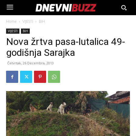
Home
VIJESTI
BiH
VIJESTI
BiH
Nova žrtva pasa-lutalica 49-
godišnja Sarajka
Četvrtak, 26 Decembra, 2013