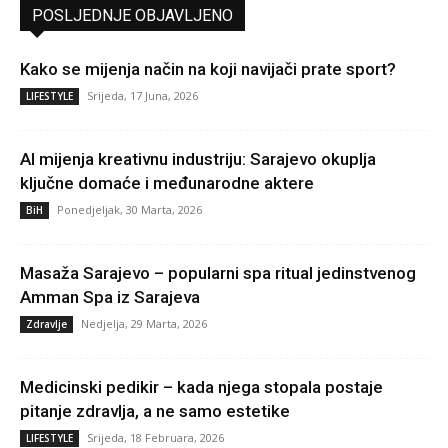
POSLJEDNJE OBJAVLJENO
Kako se mijenja način na koji navijači prate sport?
Srijeda, 17 Juna, 2026
LIFESTYLE
AI mijenja kreativnu industriju: Sarajevo okuplja
ključne domaće i međunarodne aktere
Ponedjeljak, 30 Marta, 2026
BiH
Masaža Sarajevo – popularni spa ritual jedinstvenog
Amman Spa iz Sarajeva
Nedjelja, 29 Marta, 2026
Zdravlje
Medicinski pedikir – kada njega stopala postaje
pitanje zdravlja, a ne samo estetike
Srijeda, 18 Februara, 2026
LIFESTYLE