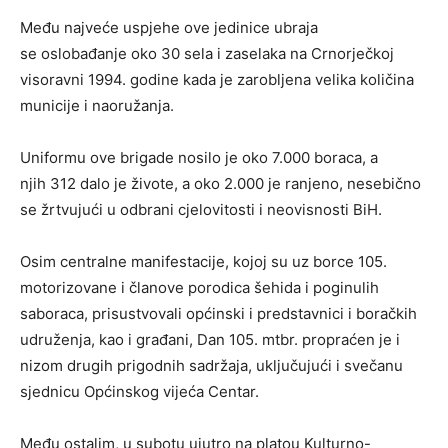
Među najveće uspjehe ove jedinice ubraja
se oslobađanje oko 30 sela i zaselaka na Crnorječkoj
visoravni 1994. godine kada je zarobljena velika količina
municije i naoružanja.
Uniformu ove brigade nosilo je oko 7.000 boraca, a
njih 312 dalo je živote, a oko 2.000 je ranjeno, nesebično
se žrtvujući u odbrani cjelovitosti i neovisnosti BiH.
Osim centralne manifestacije, kojoj su uz borce 105.
motorizovane i članove porodica šehida i poginulih
saboraca, prisustvovali općinski i predstavnici i boračkih
udruženja, kao i građani, Dan 105. mtbr. propraćen je i
nizom drugih prigodnih sadržaja, uključujući i svečanu
sjednicu Općinskog vijeća Centar.
Među ostalim, u subotu ujutro na platou Kulturno-