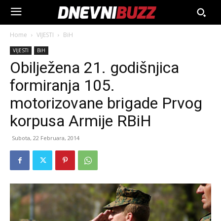
Home
VIJESTI
BiH
VIJESTI
BiH
Obilježena 21. godišnjica
formiranja 105.
motorizovane brigade Prvog
korpusa Armije RBiH
Subota, 22 Februara, 2014