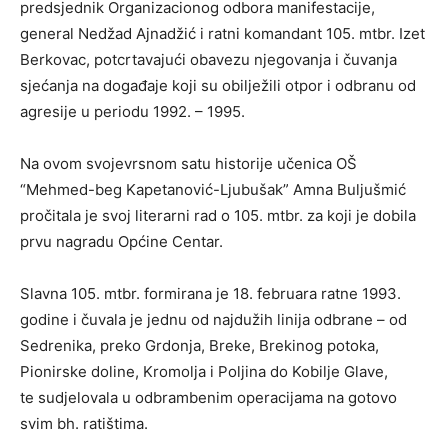
predsjednik Organizacionog odbora manifestacije,
general Nedžad Ajnadžić i ratni komandant 105. mtbr. Izet
Berkovac, potcrtavajući obavezu njegovanja i čuvanja
sjećanja na događaje koji su obilježili otpor i odbranu od
agresije u periodu 1992. – 1995.
Na ovom svojevrsnom satu historije učenica OŠ
“Mehmed-beg Kapetanović-Ljubušak” Amna Buljušmić
pročitala je svoj literarni rad o 105. mtbr. za koji je dobila
prvu nagradu Općine Centar.
Slavna 105. mtbr. formirana je 18. februara ratne 1993.
godine i čuvala je jednu od najdužih linija odbrane – od
Sedrenika, preko Grdonja, Breke, Brekinog potoka,
Pionirske doline, Kromolja i Poljina do Kobilje Glave,
te sudjelovala u odbrambenim operacijama na gotovo
svim bh. ratištima.