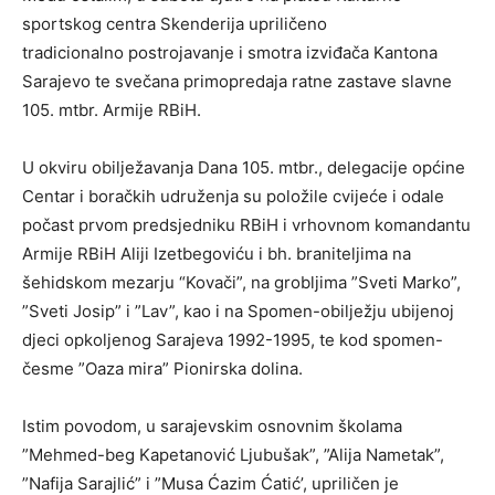
sportskog centra Skenderija upriličeno
tradicionalno postrojavanje i smotra izviđača Kantona
Sarajevo te svečana primopredaja ratne zastave slavne
105. mtbr. Armije RBiH.
U okviru obilježavanja Dana 105. mtbr., delegacije općine
Centar i boračkih udruženja su položile cvijeće i odale
počast prvom predsjedniku RBiH i vrhovnom komandantu
Armije RBiH Aliji Izetbegoviću i bh. braniteljima na
šehidskom mezarju “Kovači”, na grobljima ”Sveti Marko”,
”Sveti Josip” i ”Lav”, kao i na Spomen-obilježju ubijenoj
djeci opkoljenog Sarajeva 1992-1995, te kod spomen-
česme ”Oaza mira” Pionirska dolina.
Istim povodom, u sarajevskim osnovnim školama
”Mehmed-beg Kapetanović Ljubušak”, ”Alija Nametak”,
”Nafija Sarajlić” i ”Musa Ćazim Ćatić’, upriličen je