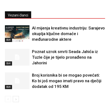
Vezani članci
AI mijenja kreativnu industriju: Sarajevo
okuplja ključne domaće i
međunarodne aktere
BiH
Poznat uzrok smrti Seada Jahića iz
Tuzle čije je tijelo pronađeno na
Jahorini
BiH
Broj korisnika bi se mogao povećati:
Ko bi još mogao imati pravo na dječiji
dodatak od 195 KM
BiH