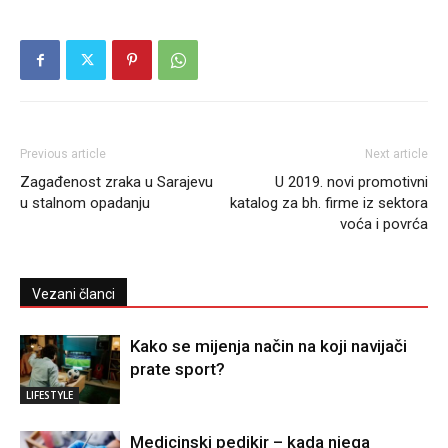
Previous article
Next article
Zagađenost zraka u Sarajevu
U 2019. novi promotivni
u stalnom opadanju
katalog za bh. firme iz sektora
voća i povrća
Vezani članci
Kako se mijenja način na koji navijači
prate sport?
LIFESTYLE
Medicinski pedikir – kada njega