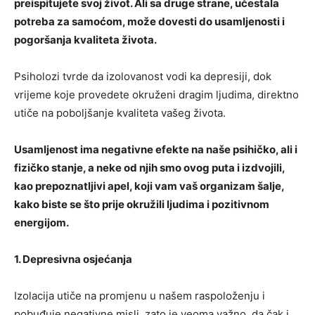
preispitujete svoj život. Ali sa druge strane, učestala
potreba za samoćom, može dovesti do usamljenosti i
pogoršanja kvaliteta života.
Psiholozi tvrde da izolovanost vodi ka depresiji, dok
vrijeme koje provedete okruženi dragim ljudima, direktno
utiče na poboljšanje kvaliteta vašeg života.
Usamljenost ima negativne efekte na naše psihičko, ali i
fizičko stanje, a neke od njih smo ovog puta i izdvojili,
kao prepoznatljivi apel, koji vam vaš organizam šalje,
kako biste se što prije okružili ljudima i pozitivnom
energijom.
1. Depresivna osjećanja
Izolacija utiče na promjenu u našem raspoloženju i
pobuđuje negativne misli, zato je veoma važno, da čak i