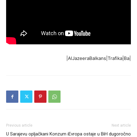
|AlJazeeraBalkans|Trafika|Ba|
Previous article
Next article
U Sarajevu opljačkani Konzum i
Evropa ostaje u BiH dugoročno