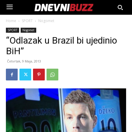
Home
SPORT
Nogomet
SPORT
Nogomet
“Odlazak u Brazil bi ujedinio
BiH”
Četvrtak, 9 Maja, 2013